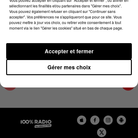
Vous pouvez accepter en cliquant sur "Accepter et fermer", ou affiner en
21 juin 2024 - 4 min 24 sec
sélectionnant les finalités et/ou partenaires dans "Gérer mes choix".
Vous pouvez également refuser en cliquant sur "Continuer sans
LES INFOS DU PAYS CATALAN DU 21/06/2024
accepter". Vos préférences ne s'appliqueront que pour ce site. Vous
À 07H59
pouvez mettre à jour vos choix, ou retirer votre consentement à tout
moment via le lien "Gérer les cookies" situé en bas de chaque page.
Podcasts infos du Pays Catalan
Accepter et fermer
Gérer mes choix