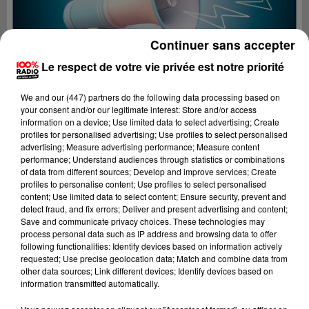
Continuer sans accepter
Le respect de votre vie privée est notre priorité
We and
our (447) partners
do the following data processing based on
your consent and/or our legitimate interest: Store and/or access
information on a device; Use limited data to select advertising; Create
profiles for personalised advertising; Use profiles to select personalised
advertising; Measure advertising performance; Measure content
performance; Understand audiences through statistics or combinations
of data from different sources; Develop and improve services; Create
profiles to personalise content; Use profiles to select personalised
content; Use limited data to select content; Ensure security, prevent and
Lecture (4 min 24 sec)
detect fraud, and fix errors; Deliver and present advertising and content;
Save and communicate privacy choices. These technologies may
process personal data such as IP address and browsing data to offer
following functionalities: Identify devices based on information actively
requested; Use precise geolocation data; Match and combine data from
100%
other data sources; Link different devices; Identify devices based on
information transmitted automatically.
100% Radio les infos du Pays Catalan