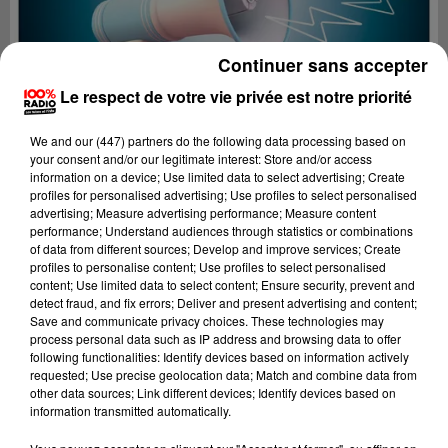
Continuer sans accepter
Le respect de votre vie privée est notre priorité
We and
our (447) partners
do the following data processing based on
your consent and/or our legitimate interest: Store and/or access
information on a device; Use limited data to select advertising; Create
profiles for personalised advertising; Use profiles to select personalised
advertising; Measure advertising performance; Measure content
performance; Understand audiences through statistics or combinations
of data from different sources; Develop and improve services; Create
profiles to personalise content; Use profiles to select personalised
content; Use limited data to select content; Ensure security, prevent and
Lecture (2 min 16 sec)
detect fraud, and fix errors; Deliver and present advertising and content;
Save and communicate privacy choices. These technologies may
process personal data such as IP address and browsing data to offer
following functionalities: Identify devices based on information actively
requested; Use precise geolocation data; Match and combine data from
100%
other data sources; Link different devices; Identify devices based on
information transmitted automatically.
100% radio les infos du Pays Catalan