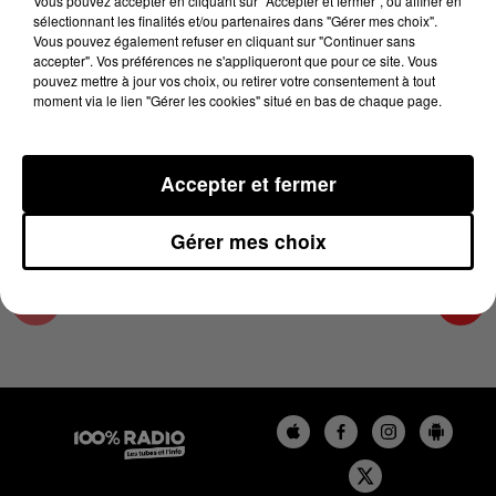
Vous pouvez accepter en cliquant sur "Accepter et fermer", ou affiner en
21 juin 2023 - 2 min 16 sec
sélectionnant les finalités et/ou partenaires dans "Gérer mes choix".
Vous pouvez également refuser en cliquant sur "Continuer sans
LES INFOS DU PAYS CATALAN DU 21/06/2023
accepter". Vos préférences ne s'appliqueront que pour ce site. Vous
À 10H00
pouvez mettre à jour vos choix, ou retirer votre consentement à tout
moment via le lien "Gérer les cookies" situé en bas de chaque page.
Podcasts infos du Pays Catalan
Accepter et fermer
Gérer mes choix