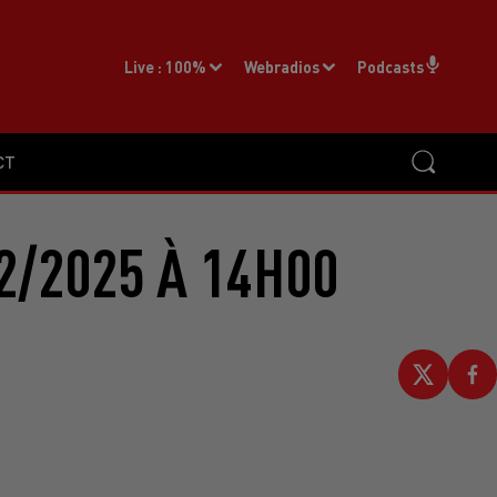
Live :
100%
Webradios
Podcasts
CT
2/2025 À 14H00