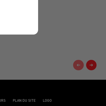
URS
PLAN DU SITE
LOGO