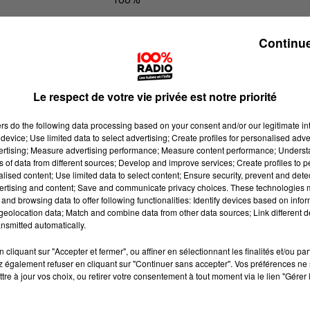
100% Radio les infos du Pays Catala
Continue
Le respect de votre vie privée est notre priorité
ers
do the following data processing based on your consent and/or our legitimate int
device; Use limited data to select advertising; Create profiles for personalised adver
vertising; Measure advertising performance; Measure content performance; Unders
ns of data from different sources; Develop and improve services; Create profiles to 
alised content; Use limited data to select content; Ensure security, prevent and detect
ertising and content; Save and communicate privacy choices. These technologies
and browsing data to offer following functionalities: Identify devices based on infor
eolocation data; Match and combine data from other data sources; Link different de
nsmitted automatically.
cliquant sur "Accepter et fermer", ou affiner en sélectionnant les finalités et/ou pa
 également refuser en cliquant sur "Continuer sans accepter". Vos préférences ne 
tre à jour vos choix, ou retirer votre consentement à tout moment via le lien "Gérer 