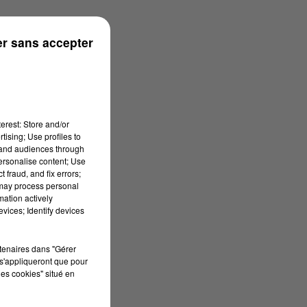
n
r sans accepter
erest: Store and/or
tising; Use profiles to
tand audiences through
personalise content; Use
 fraud, and fix errors;
 may process personal
mation actively
vices; Identify devices
rtenaires dans "Gérer
s'appliqueront que pour
les cookies" situé en