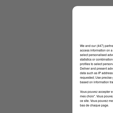
We and
our (447) partn
access information on a 
select personalised ad
statistics or combinatio
profiles to select person
Deliver and present adv
data such as IP address 
requested; Use precise g
based on information tra
Vous pouvez accepter en 
mes choix". Vous pouvez
ce site. Vous pouvez met
bas de chaque page.