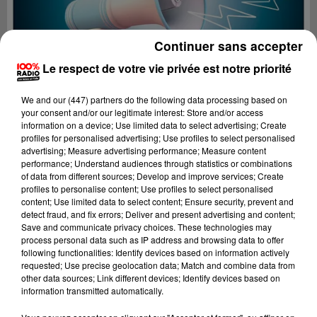
Continuer sans accepter
Le respect de votre vie privée est notre priorité
We and
our (447) partners
do the following data processing based on
your consent and/or our legitimate interest: Store and/or access
information on a device; Use limited data to select advertising; Create
profiles for personalised advertising; Use profiles to select personalised
advertising; Measure advertising performance; Measure content
performance; Understand audiences through statistics or combinations
of data from different sources; Develop and improve services; Create
profiles to personalise content; Use profiles to select personalised
content; Use limited data to select content; Ensure security, prevent and
Lecture (2 min 22 sec)
detect fraud, and fix errors; Deliver and present advertising and content;
Save and communicate privacy choices. These technologies may
process personal data such as IP address and browsing data to offer
following functionalities: Identify devices based on information actively
requested; Use precise geolocation data; Match and combine data from
100%
other data sources; Link different devices; Identify devices based on
information transmitted automatically.
100% Radio les infos du Pays Catalan