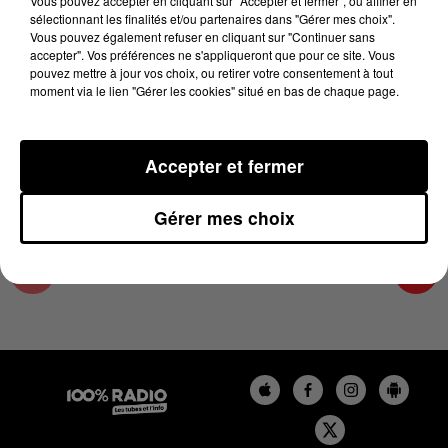
Vous pouvez accepter en cliquant sur "Accepter et fermer", ou affiner en
20 décembre 2024 - 2 min 22 sec
sélectionnant les finalités et/ou partenaires dans "Gérer mes choix".
Vous pouvez également refuser en cliquant sur "Continuer sans
LES INFOS DU PAYS CATALAN DU 20/12/2024
accepter". Vos préférences ne s'appliqueront que pour ce site. Vous
À 11H00
pouvez mettre à jour vos choix, ou retirer votre consentement à tout
moment via le lien "Gérer les cookies" situé en bas de chaque page.
Podcasts infos du Pays Catalan
Accepter et fermer
Gérer mes choix