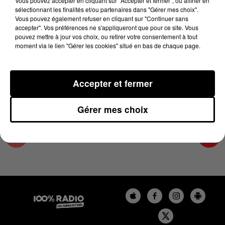
Vous pouvez accepter en cliquant sur "Accepter et fermer", ou affiner en
20 décembre 2023 - 4 min 12 sec
sélectionnant les finalités et/ou partenaires dans "Gérer mes choix".
Vous pouvez également refuser en cliquant sur "Continuer sans
LES INFOS DU PAYS CATALAN DU 20/12/2023
accepter". Vos préférences ne s'appliqueront que pour ce site. Vous
À 08H31
pouvez mettre à jour vos choix, ou retirer votre consentement à tout
moment via le lien "Gérer les cookies" situé en bas de chaque page.
Podcasts infos du Pays Catalan
Accepter et fermer
Gérer mes choix