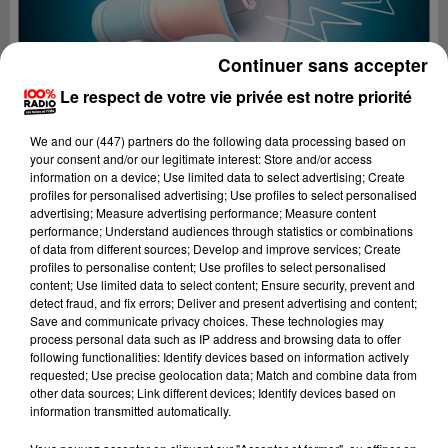
Continuer sans accepter
Le respect de votre vie privée est notre priorité
We and
our (447) partners
do the following data processing based on
your consent and/or our legitimate interest: Store and/or access
information on a device; Use limited data to select advertising; Create
profiles for personalised advertising; Use profiles to select personalised
advertising; Measure advertising performance; Measure content
performance; Understand audiences through statistics or combinations
of data from different sources; Develop and improve services; Create
profiles to personalise content; Use profiles to select personalised
content; Use limited data to select content; Ensure security, prevent and
Lecture (4 min 12 sec)
detect fraud, and fix errors; Deliver and present advertising and content;
Save and communicate privacy choices. These technologies may
process personal data such as IP address and browsing data to offer
following functionalities: Identify devices based on information actively
requested; Use precise geolocation data; Match and combine data from
100%
other data sources; Link different devices; Identify devices based on
information transmitted automatically.
100% Radio les infos du Pays Catalan