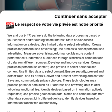
Continuer sans accepter
Le respect de votre vie privée est notre priorité
We and
our (447) partners
do the following data processing based on
your consent and/or our legitimate interest: Store and/or access
information on a device; Use limited data to select advertising; Create
profiles for personalised advertising; Use profiles to select personalised
advertising; Measure advertising performance; Measure content
performance; Understand audiences through statistics or combinations
of data from different sources; Develop and improve services; Create
profiles to personalise content; Use profiles to select personalised
content; Use limited data to select content; Ensure security, prevent and
Lecture (4 min 26 sec)
detect fraud, and fix errors; Deliver and present advertising and content;
Save and communicate privacy choices. These technologies may
process personal data such as IP address and browsing data to offer
following functionalities: Identify devices based on information actively
requested; Use precise geolocation data; Match and combine data from
100%
other data sources; Link different devices; Identify devices based on
information transmitted automatically.
100% Radio les infos du Pays Catalan