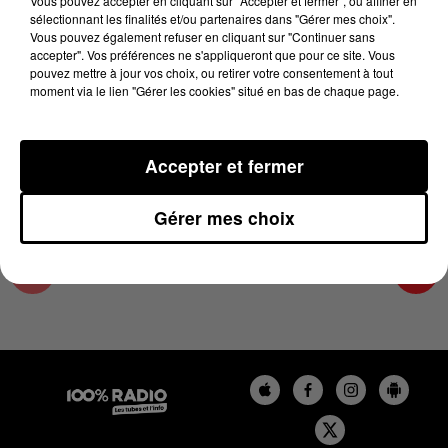
Vous pouvez accepter en cliquant sur "Accepter et fermer", ou affiner en
20 décembre 2023 - 4 min 26 sec
sélectionnant les finalités et/ou partenaires dans "Gérer mes choix".
Vous pouvez également refuser en cliquant sur "Continuer sans
LES INFOS DU PAYS CATALAN DU 20/12/2023
accepter". Vos préférences ne s'appliqueront que pour ce site. Vous
À 07H00
pouvez mettre à jour vos choix, ou retirer votre consentement à tout
moment via le lien "Gérer les cookies" situé en bas de chaque page.
Podcasts infos du Pays Catalan
Accepter et fermer
Gérer mes choix