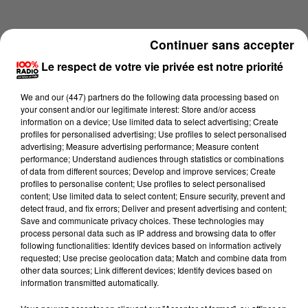
Continuer sans accepter
Le respect de votre vie privée est notre priorité
We and
our (447) partners
do the following data processing based on
your consent and/or our legitimate interest: Store and/or access
information on a device; Use limited data to select advertising; Create
profiles for personalised advertising; Use profiles to select personalised
advertising; Measure advertising performance; Measure content
performance; Understand audiences through statistics or combinations
of data from different sources; Develop and improve services; Create
profiles to personalise content; Use profiles to select personalised
content; Use limited data to select content; Ensure security, prevent and
Lecture (2 min 24 sec)
detect fraud, and fix errors; Deliver and present advertising and content;
Save and communicate privacy choices. These technologies may
process personal data such as IP address and browsing data to offer
following functionalities: Identify devices based on information actively
requested; Use precise geolocation data; Match and combine data from
100%
other data sources; Link different devices; Identify devices based on
information transmitted automatically.
100% Radio les infos du Pays Catalan