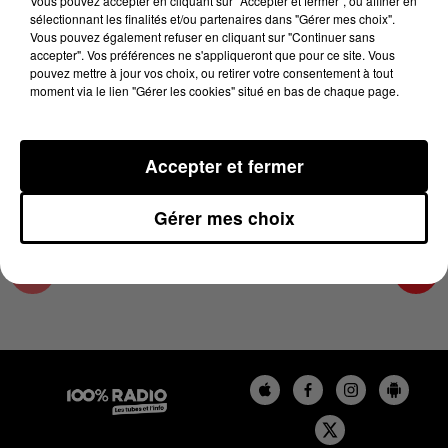
Vous pouvez accepter en cliquant sur "Accepter et fermer", ou affiner en
19 juin 2025 - 2 min 24 sec
sélectionnant les finalités et/ou partenaires dans "Gérer mes choix".
Vous pouvez également refuser en cliquant sur "Continuer sans
LES INFOS DU PAYS CATALAN DU 19/06/2025
accepter". Vos préférences ne s'appliqueront que pour ce site. Vous
À 15H00
pouvez mettre à jour vos choix, ou retirer votre consentement à tout
moment via le lien "Gérer les cookies" situé en bas de chaque page.
Podcasts infos du Pays Catalan
Accepter et fermer
Gérer mes choix