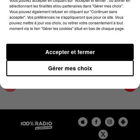
Vous pouvez accepter en cliquant sur "Accepter et fermer", ou affiner en
19 mai 2025 - 3 min 57 sec
sélectionnant les finalités et/ou partenaires dans "Gérer mes choix".
Vous pouvez également refuser en cliquant sur "Continuer sans
LES INFOS DU PAYS CATALAN DU 19/05/2025
accepter". Vos préférences ne s'appliqueront que pour ce site. Vous
À 18H00
pouvez mettre à jour vos choix, ou retirer votre consentement à tout
moment via le lien "Gérer les cookies" situé en bas de chaque page.
Podcasts infos du Pays Catalan
Accepter et fermer
Gérer mes choix