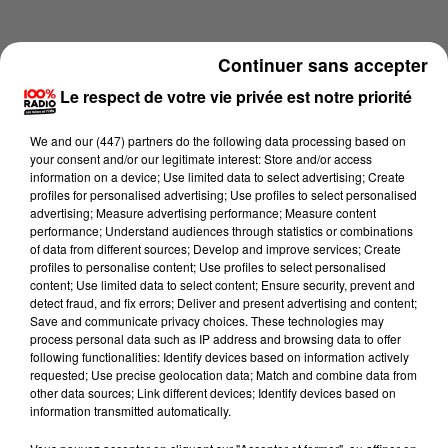
Continuer sans accepter
Le respect de votre vie privée est notre priorité
We and
our (447) partners
do the following data processing based on
your consent and/or our legitimate interest: Store and/or access
information on a device; Use limited data to select advertising; Create
profiles for personalised advertising; Use profiles to select personalised
advertising; Measure advertising performance; Measure content
performance; Understand audiences through statistics or combinations
of data from different sources; Develop and improve services; Create
profiles to personalise content; Use profiles to select personalised
content; Use limited data to select content; Ensure security, prevent and
Lecture (3 min 57 sec)
detect fraud, and fix errors; Deliver and present advertising and content;
Save and communicate privacy choices. These technologies may
process personal data such as IP address and browsing data to offer
following functionalities: Identify devices based on information actively
requested; Use precise geolocation data; Match and combine data from
100%
other data sources; Link different devices; Identify devices based on
information transmitted automatically.
100% Radio les infos du Pays Catalan