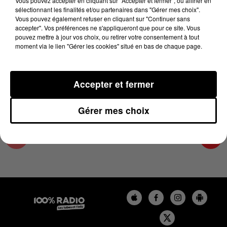
Vous pouvez accepter en cliquant sur "Accepter et fermer", ou affiner en
19 février 2025 - 4 min 18 sec
sélectionnant les finalités et/ou partenaires dans "Gérer mes choix".
Vous pouvez également refuser en cliquant sur "Continuer sans
LES INFOS DU PAYS CATALAN DU 19/02/2025
accepter". Vos préférences ne s'appliqueront que pour ce site. Vous
À 08H30
pouvez mettre à jour vos choix, ou retirer votre consentement à tout
moment via le lien "Gérer les cookies" situé en bas de chaque page.
Podcasts infos du Pays Catalan
Accepter et fermer
Gérer mes choix