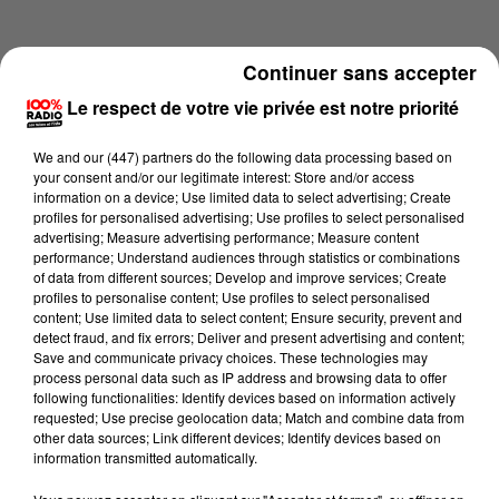
Continuer sans accepter
Le respect de votre vie privée est notre priorité
We and
our (447) partners
do the following data processing based on
your consent and/or our legitimate interest: Store and/or access
information on a device; Use limited data to select advertising; Create
profiles for personalised advertising; Use profiles to select personalised
advertising; Measure advertising performance; Measure content
performance; Understand audiences through statistics or combinations
of data from different sources; Develop and improve services; Create
profiles to personalise content; Use profiles to select personalised
content; Use limited data to select content; Ensure security, prevent and
Lecture (4 min 18 sec)
detect fraud, and fix errors; Deliver and present advertising and content;
Save and communicate privacy choices. These technologies may
process personal data such as IP address and browsing data to offer
following functionalities: Identify devices based on information actively
requested; Use precise geolocation data; Match and combine data from
100%
other data sources; Link different devices; Identify devices based on
information transmitted automatically.
100% Radio les infos du Pays Catalan