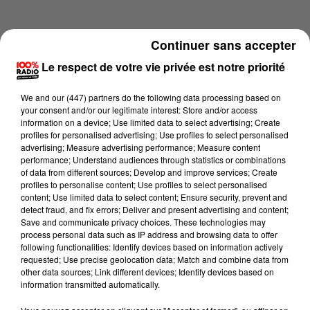
Continuer sans accepter
Le respect de votre vie privée est notre priorité
We and
our (447) partners
do the following data processing based on
your consent and/or our legitimate interest: Store and/or access
information on a device; Use limited data to select advertising; Create
profiles for personalised advertising; Use profiles to select personalised
advertising; Measure advertising performance; Measure content
performance; Understand audiences through statistics or combinations
of data from different sources; Develop and improve services; Create
profiles to personalise content; Use profiles to select personalised
content; Use limited data to select content; Ensure security, prevent and
Lecture (3 min 15 sec)
detect fraud, and fix errors; Deliver and present advertising and content;
Save and communicate privacy choices. These technologies may
process personal data such as IP address and browsing data to offer
following functionalities: Identify devices based on information actively
requested; Use precise geolocation data; Match and combine data from
100%
other data sources; Link different devices; Identify devices based on
information transmitted automatically.
100% Radio les infos du Pays Catalan