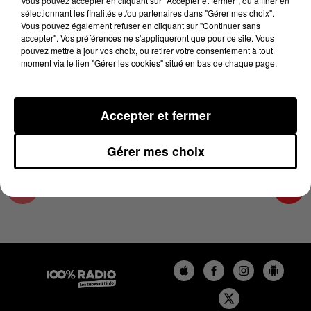
Vous pouvez accepter en cliquant sur "Accepter et fermer", ou affiner en
18 novembre 2025 - 3 min 15 sec
sélectionnant les finalités et/ou partenaires dans "Gérer mes choix".
Vous pouvez également refuser en cliquant sur "Continuer sans
LES INFOS DU PAYS CATALAN DU 18/11/2025
accepter". Vos préférences ne s'appliqueront que pour ce site. Vous
À 12H00
pouvez mettre à jour vos choix, ou retirer votre consentement à tout
moment via le lien "Gérer les cookies" situé en bas de chaque page.
Podcasts infos du Pays Catalan
Accepter et fermer
Gérer mes choix