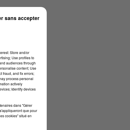
n
r sans accepter
erest: Store and/or
tising; Use profiles to
tand audiences through
personalise content; Use
 fraud, and fix errors;
 may process personal
mation actively
vices; Identify devices
rtenaires dans "Gérer
s'appliqueront que pour
les cookies" situé en