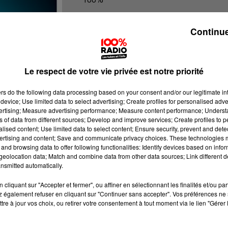
100% Radio les infos du Pays Catala
Continue
Le respect de votre vie privée est notre priorité
ers
do the following data processing based on your consent and/or our legitimate int
device; Use limited data to select advertising; Create profiles for personalised adver
vertising; Measure advertising performance; Measure content performance; Unders
ns of data from different sources; Develop and improve services; Create profiles to 
alised content; Use limited data to select content; Ensure security, prevent and detect
ertising and content; Save and communicate privacy choices. These technologies
and browsing data to offer following functionalities: Identify devices based on infor
eolocation data; Match and combine data from other data sources; Link different de
nsmitted automatically.
cliquant sur "Accepter et fermer", ou affiner en sélectionnant les finalités et/ou pa
 également refuser en cliquant sur "Continuer sans accepter". Vos préférences ne 
tre à jour vos choix, ou retirer votre consentement à tout moment via le lien "Gérer 