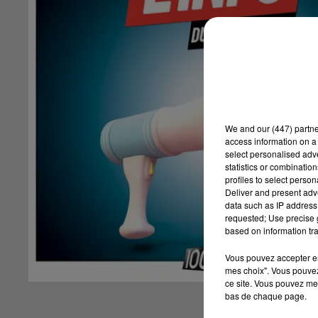
We and
our (447) partn
access information on a 
select personalised ad
statistics or combinatio
profiles to select person
Deliver and present adv
data such as IP address 
requested; Use precise g
based on information tra
Vous pouvez accepter en 
mes choix". Vous pouvez
ce site. Vous pouvez met
bas de chaque page.