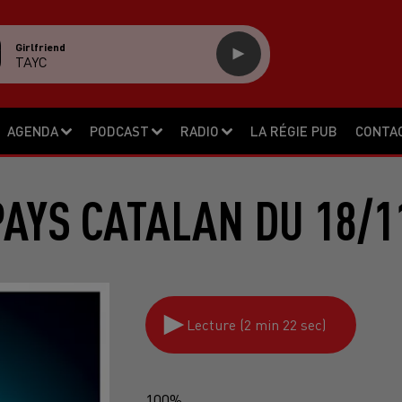
Girlfriend
TAYC
AGENDA
PODCAST
RADIO
LA RÉGIE PUB
CONTA
PAYS CATALAN DU 18/1
Lecture (2 min 22 sec)
100%