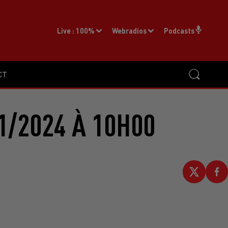
Live :
100%
Webradios
Podcasts
CT
1/2024 À 10H00