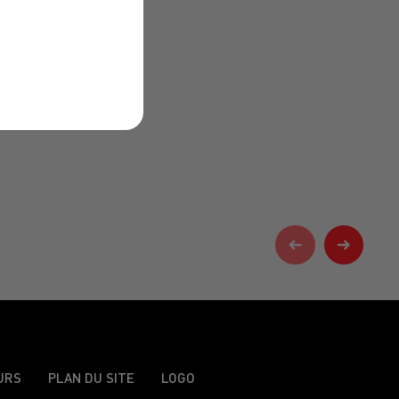
URS
PLAN DU SITE
LOGO