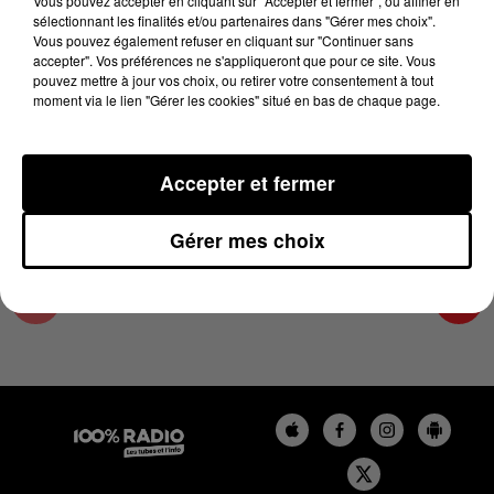
Vous pouvez accepter en cliquant sur "Accepter et fermer", ou affiner en
17 novembre 2025 - 2 min 23 sec
sélectionnant les finalités et/ou partenaires dans "Gérer mes choix".
Vous pouvez également refuser en cliquant sur "Continuer sans
LES INFOS DU PAYS CATALAN DU 17/11/2025
accepter". Vos préférences ne s'appliqueront que pour ce site. Vous
À 10H00
pouvez mettre à jour vos choix, ou retirer votre consentement à tout
moment via le lien "Gérer les cookies" situé en bas de chaque page.
Podcasts infos du Pays Catalan
Accepter et fermer
Gérer mes choix