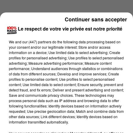
Continuer sans accepter
Le respect de votre vie privée est notre priorité
We and
our (447) partners
do the following data processing based on
your consent and/or our legitimate interest: Store and/or access
information on a device; Use limited data to select advertising; Create
profiles for personalised advertising; Use profiles to select personalised
advertising; Measure advertising performance; Measure content
performance; Understand audiences through statistics or combinations
of data from different sources; Develop and improve services; Create
profiles to personalise content; Use profiles to select personalised
content; Use limited data to select content; Ensure security, prevent and
Lecture (2 min 23 sec)
detect fraud, and fix errors; Deliver and present advertising and content;
Save and communicate privacy choices. These technologies may
process personal data such as IP address and browsing data to offer
following functionalities: Identify devices based on information actively
requested; Use precise geolocation data; Match and combine data from
100%
other data sources; Link different devices; Identify devices based on
information transmitted automatically.
100% Radio les infos du Pays Catalan