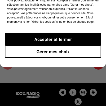
Vous pouvez accepter en cliquant sur "Accepter et fermer", ou affiner en
17 mai 2024 - 2 min 22 sec
sélectionnant les finalités et/ou partenaires dans "Gérer mes choix".
Vous pouvez également refuser en cliquant sur "Continuer sans
LES INFOS DU PAYS CATALAN DU 17/05/2024
accepter". Vos préférences ne s'appliqueront que pour ce site. Vous
À 12H00
pouvez mettre à jour vos choix, ou retirer votre consentement à tout
moment via le lien "Gérer les cookies" situé en bas de chaque page.
Podcasts infos du Pays Catalan
Accepter et fermer
Gérer mes choix