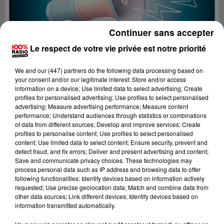
Continuer sans accepter
Le respect de votre vie privée est notre priorité
We and
our (447) partners
do the following data processing based on
your consent and/or our legitimate interest: Store and/or access
information on a device; Use limited data to select advertising; Create
profiles for personalised advertising; Use profiles to select personalised
advertising; Measure advertising performance; Measure content
performance; Understand audiences through statistics or combinations
of data from different sources; Develop and improve services; Create
profiles to personalise content; Use profiles to select personalised
content; Use limited data to select content; Ensure security, prevent and
Lecture (2 min 22 sec)
detect fraud, and fix errors; Deliver and present advertising and content;
Save and communicate privacy choices. These technologies may
process personal data such as IP address and browsing data to offer
following functionalities: Identify devices based on information actively
requested; Use precise geolocation data; Match and combine data from
100%
other data sources; Link different devices; Identify devices based on
information transmitted automatically.
100% Radio les infos du Pays Catalan