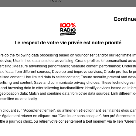
100% Radio les infos du Pays Catala
Continue
Le respect de votre vie privée est notre priorité
ers
do the following data processing based on your consent and/or our legitimate int
device; Use limited data to select advertising; Create profiles for personalised adver
vertising; Measure advertising performance; Measure content performance; Unders
ns of data from different sources; Develop and improve services; Create profiles to 
alised content; Use limited data to select content; Ensure security, prevent and detect
ertising and content; Save and communicate privacy choices. These technologies
and browsing data to offer following functionalities: Identify devices based on infor
eolocation data; Match and combine data from other data sources; Link different de
nsmitted automatically.
cliquant sur "Accepter et fermer", ou affiner en sélectionnant les finalités et/ou pa
 également refuser en cliquant sur "Continuer sans accepter". Vos préférences ne 
tre à jour vos choix, ou retirer votre consentement à tout moment via le lien "Gérer 