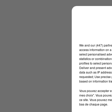
We and
our (447) partn
access information on a 
select personalised ad
statistics or combinatio
profiles to select person
Deliver and present adv
data such as IP address 
requested; Use precise g
based on information tra
Vous pouvez accepter en 
mes choix". Vous pouvez
ce site. Vous pouvez met
bas de chaque page.