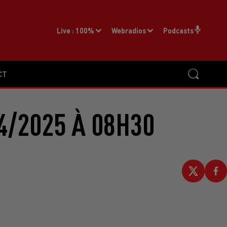
Live :
100%
Webradios
Podcasts
CT
4/2025 À 08H30