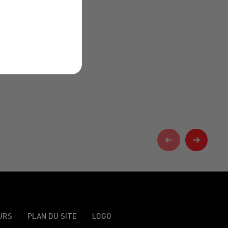
URS
PLAN DU SITE
LOGO