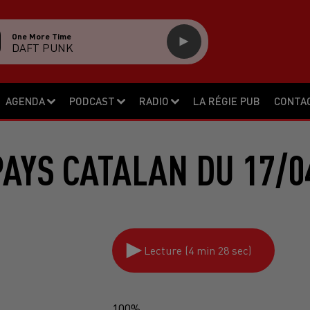
One More Time
DAFT PUNK
AGENDA
PODCAST
RADIO
LA RÉGIE PUB
CONTA
PAYS CATALAN DU 17/0
Lecture (4 min 28 sec)
100%