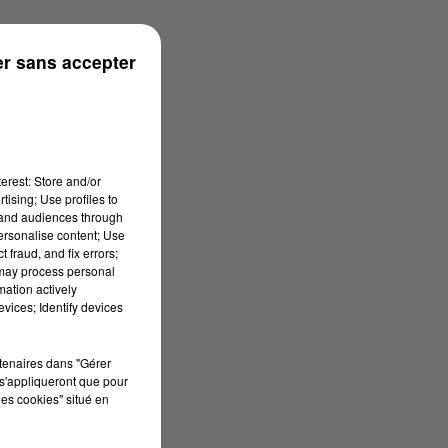
n
r sans accepter
erest: Store and/or
tising; Use profiles to
tand audiences through
personalise content; Use
 fraud, and fix errors;
 may process personal
mation actively
vices; Identify devices
rtenaires dans "Gérer
s'appliqueront que pour
les cookies" situé en