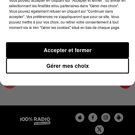
Vous pouvez accepter en cliquant sur "Accepter et fermer", ou affiner en
17 mars 2025 - 4 min 27 sec
sélectionnant les finalités et/ou partenaires dans "Gérer mes choix".
Vous pouvez également refuser en cliquant sur "Continuer sans
LES INFOS DU PAYS CATALAN DU 17/03/2025
accepter". Vos préférences ne s'appliqueront que pour ce site. Vous
À 07H29
pouvez mettre à jour vos choix, ou retirer votre consentement à tout
moment via le lien "Gérer les cookies" situé en bas de chaque page.
Podcasts infos du Pays Catalan
Accepter et fermer
Gérer mes choix