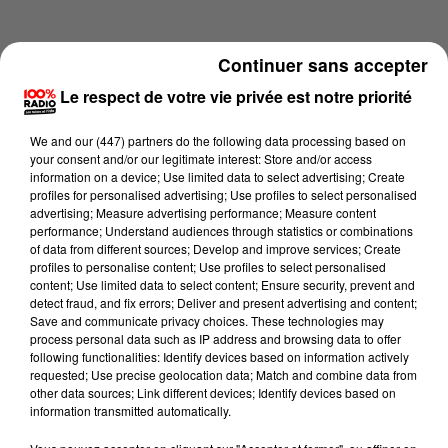
Continuer sans accepter
Le respect de votre vie privée est notre priorité
We and
our (447) partners
do the following data processing based on
your consent and/or our legitimate interest: Store and/or access
information on a device; Use limited data to select advertising; Create
profiles for personalised advertising; Use profiles to select personalised
advertising; Measure advertising performance; Measure content
performance; Understand audiences through statistics or combinations
of data from different sources; Develop and improve services; Create
profiles to personalise content; Use profiles to select personalised
content; Use limited data to select content; Ensure security, prevent and
Lecture (4 min 27 sec)
detect fraud, and fix errors; Deliver and present advertising and content;
Save and communicate privacy choices. These technologies may
process personal data such as IP address and browsing data to offer
following functionalities: Identify devices based on information actively
requested; Use precise geolocation data; Match and combine data from
100%
other data sources; Link different devices; Identify devices based on
information transmitted automatically.
100% Radio les infos du Pays Catalan