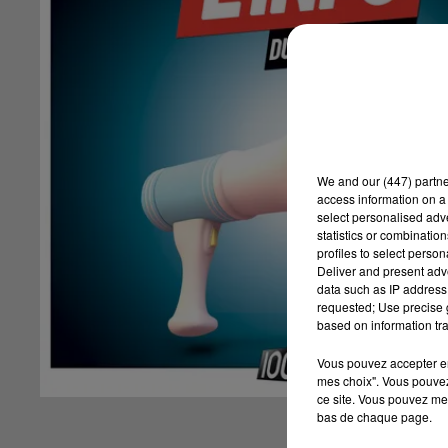
We and
our (447) partn
access information on a 
select personalised ad
statistics or combinatio
profiles to select person
Deliver and present adv
data such as IP address 
requested; Use precise g
based on information tra
Vous pouvez accepter en 
mes choix". Vous pouvez
ce site. Vous pouvez met
bas de chaque page.