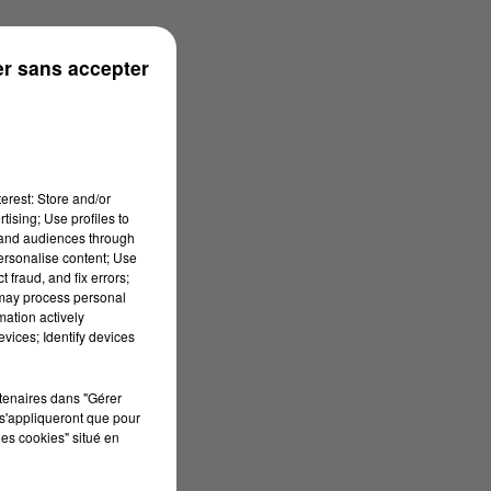
n
r sans accepter
erest: Store and/or
tising; Use profiles to
tand audiences through
personalise content; Use
 fraud, and fix errors;
 may process personal
mation actively
vices; Identify devices
rtenaires dans "Gérer
s'appliqueront que pour
les cookies" situé en