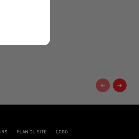
URS
PLAN DU SITE
LOGO