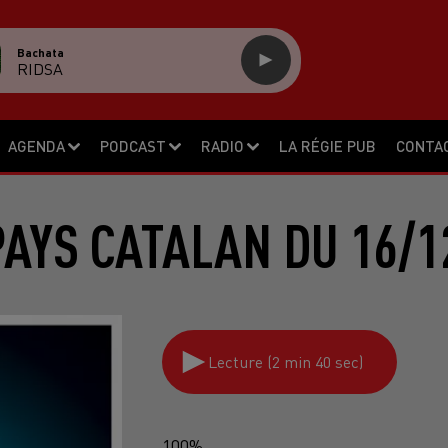
Bachata
RIDSA
AGENDA
PODCAST
RADIO
LA RÉGIE PUB
CONTA
PAYS CATALAN DU 16/1
Lecture (2 min 40 sec)
100%