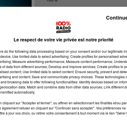
100% Radio les infos du Pays Catala
Continue
Le respect de votre vie privée est notre priorité
ers
do the following data processing based on your consent and/or our legitimate int
device; Use limited data to select advertising; Create profiles for personalised adver
vertising; Measure advertising performance; Measure content performance; Unders
ns of data from different sources; Develop and improve services; Create profiles to 
alised content; Use limited data to select content; Ensure security, prevent and detect
ertising and content; Save and communicate privacy choices. These technologies
and browsing data to offer following functionalities: Identify devices based on infor
eolocation data; Match and combine data from other data sources; Link different de
nsmitted automatically.
cliquant sur "Accepter et fermer", ou affiner en sélectionnant les finalités et/ou pa
 également refuser en cliquant sur "Continuer sans accepter". Vos préférences ne 
tre à jour vos choix, ou retirer votre consentement à tout moment via le lien "Gérer 