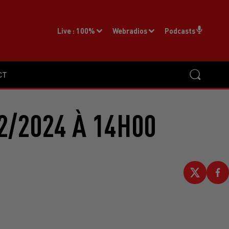
Live :
100%
Webradios
Podcasts
CT
2/2024 À 14H00