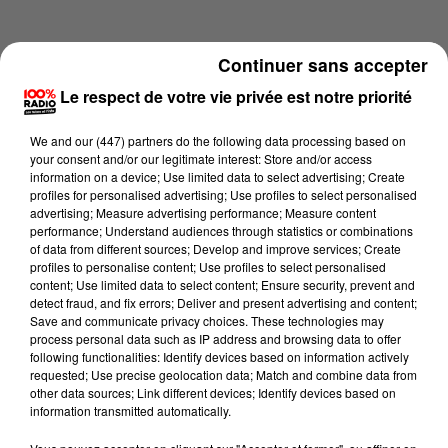
Continuer sans accepter
Le respect de votre vie privée est notre priorité
We and
our (447) partners
do the following data processing based on
your consent and/or our legitimate interest: Store and/or access
information on a device; Use limited data to select advertising; Create
profiles for personalised advertising; Use profiles to select personalised
advertising; Measure advertising performance; Measure content
performance; Understand audiences through statistics or combinations
of data from different sources; Develop and improve services; Create
profiles to personalise content; Use profiles to select personalised
content; Use limited data to select content; Ensure security, prevent and
Lecture (4 min 35 sec)
detect fraud, and fix errors; Deliver and present advertising and content;
Save and communicate privacy choices. These technologies may
process personal data such as IP address and browsing data to offer
following functionalities: Identify devices based on information actively
requested; Use precise geolocation data; Match and combine data from
100%
other data sources; Link different devices; Identify devices based on
information transmitted automatically.
100% Radio les infos du Pays Catalan