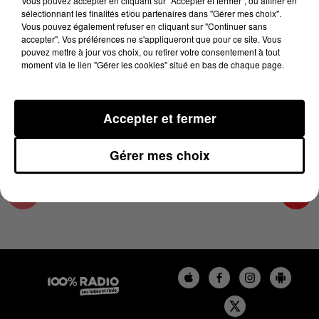
Vous pouvez accepter en cliquant sur "Accepter et fermer", ou affiner en
16 mai 2025 - 4 min 35 sec
sélectionnant les finalités et/ou partenaires dans "Gérer mes choix".
Vous pouvez également refuser en cliquant sur "Continuer sans
LES INFOS DU PAYS CATALAN DU 16/05/2025
accepter". Vos préférences ne s'appliqueront que pour ce site. Vous
À 18H00
pouvez mettre à jour vos choix, ou retirer votre consentement à tout
moment via le lien "Gérer les cookies" situé en bas de chaque page.
Podcasts infos du Pays Catalan
Accepter et fermer
Gérer mes choix