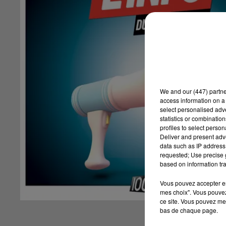
We and
our (447) partn
access information on a 
select personalised ad
statistics or combinatio
profiles to select person
Deliver and present adv
data such as IP address 
requested; Use precise g
based on information tra
Vous pouvez accepter en 
mes choix". Vous pouvez
ce site. Vous pouvez met
bas de chaque page.