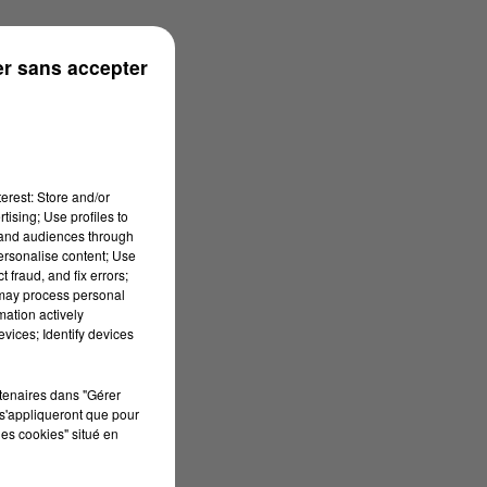
n
r sans accepter
erest: Store and/or
tising; Use profiles to
tand audiences through
personalise content; Use
 fraud, and fix errors;
 may process personal
mation actively
vices; Identify devices
rtenaires dans "Gérer
s'appliqueront que pour
les cookies" situé en