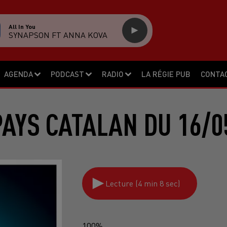
All In You
SYNAPSON FT ANNA KOVA
AGENDA
PODCAST
RADIO
LA RÉGIE PUB
CONTA
PAYS CATALAN DU 16/0
Lecture (4 min 8 sec)
100%