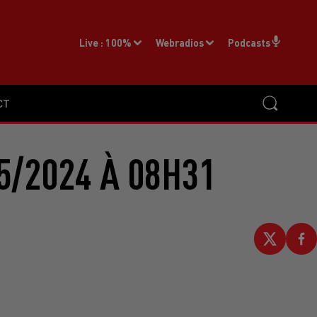
Live :
100%
Webradios
Podcasts
CT
5/2024 À 08H31