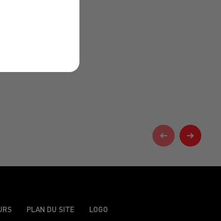
URS
PLAN DU SITE
LOGO