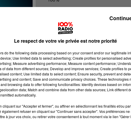
100% Radio les infos du Pays Catala
Continue
Le respect de votre vie privée est notre priorité
ers
do the following data processing based on your consent and/or our legitimate int
device; Use limited data to select advertising; Create profiles for personalised adver
vertising; Measure advertising performance; Measure content performance; Unders
ns of data from different sources; Develop and improve services; Create profiles to 
alised content; Use limited data to select content; Ensure security, prevent and detect
ertising and content; Save and communicate privacy choices. These technologies
and browsing data to offer following functionalities: Identify devices based on infor
eolocation data; Match and combine data from other data sources; Link different de
nsmitted automatically.
cliquant sur "Accepter et fermer", ou affiner en sélectionnant les finalités et/ou pa
 également refuser en cliquant sur "Continuer sans accepter". Vos préférences ne 
tre à jour vos choix, ou retirer votre consentement à tout moment via le lien "Gérer 