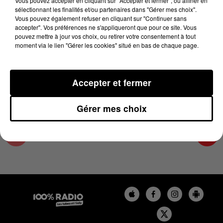
Vous pouvez accepter en cliquant sur "Accepter et fermer", ou affiner en
15 août 2024 - 3 min 5 sec
sélectionnant les finalités et/ou partenaires dans "Gérer mes choix".
Vous pouvez également refuser en cliquant sur "Continuer sans
LES INFOS DU PAYS CATALAN DU 15/08/2024
accepter". Vos préférences ne s'appliqueront que pour ce site. Vous
À 18H00
pouvez mettre à jour vos choix, ou retirer votre consentement à tout
moment via le lien "Gérer les cookies" situé en bas de chaque page.
Podcasts infos du Pays Catalan
Accepter et fermer
Gérer mes choix