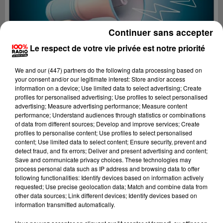
Continuer sans accepter
Le respect de votre vie privée est notre priorité
We and
our (447) partners
do the following data processing based on
your consent and/or our legitimate interest: Store and/or access
information on a device; Use limited data to select advertising; Create
profiles for personalised advertising; Use profiles to select personalised
advertising; Measure advertising performance; Measure content
performance; Understand audiences through statistics or combinations
of data from different sources; Develop and improve services; Create
profiles to personalise content; Use profiles to select personalised
content; Use limited data to select content; Ensure security, prevent and
Lecture (3 min 5 sec)
detect fraud, and fix errors; Deliver and present advertising and content;
Save and communicate privacy choices. These technologies may
process personal data such as IP address and browsing data to offer
following functionalities: Identify devices based on information actively
requested; Use precise geolocation data; Match and combine data from
100%
other data sources; Link different devices; Identify devices based on
information transmitted automatically.
100% Radio les infos du Pays Catalan