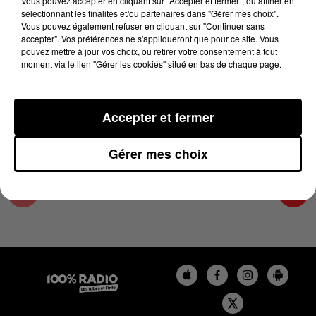
Vous pouvez accepter en cliquant sur "Accepter et fermer", ou affiner en
15 mai 2024 - 4 min 19 sec
sélectionnant les finalités et/ou partenaires dans "Gérer mes choix".
Vous pouvez également refuser en cliquant sur "Continuer sans
LES INFOS DU PAYS CATALAN DU 15/05/2024
accepter". Vos préférences ne s'appliqueront que pour ce site. Vous
À 08H59
pouvez mettre à jour vos choix, ou retirer votre consentement à tout
moment via le lien "Gérer les cookies" situé en bas de chaque page.
Podcasts infos du Pays Catalan
Accepter et fermer
Gérer mes choix