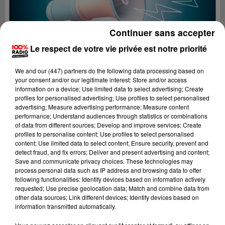
Continuer sans accepter
Le respect de votre vie privée est notre priorité
We and
our (447) partners
do the following data processing based on
your consent and/or our legitimate interest: Store and/or access
information on a device; Use limited data to select advertising; Create
profiles for personalised advertising; Use profiles to select personalised
advertising; Measure advertising performance; Measure content
performance; Understand audiences through statistics or combinations
of data from different sources; Develop and improve services; Create
profiles to personalise content; Use profiles to select personalised
content; Use limited data to select content; Ensure security, prevent and
Lecture (4 min 19 sec)
detect fraud, and fix errors; Deliver and present advertising and content;
Save and communicate privacy choices. These technologies may
process personal data such as IP address and browsing data to offer
following functionalities: Identify devices based on information actively
requested; Use precise geolocation data; Match and combine data from
100%
other data sources; Link different devices; Identify devices based on
information transmitted automatically.
100% Radio les infos du Pays Catalan