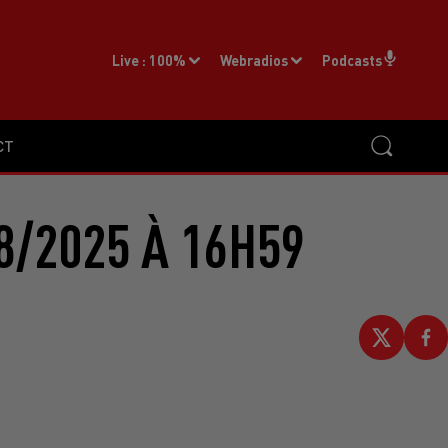
Live :
100%
Webradios
Podcasts
CT
8/2025 À 16H59