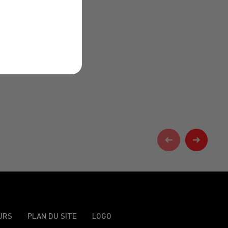
URS
PLAN DU SITE
LOGO