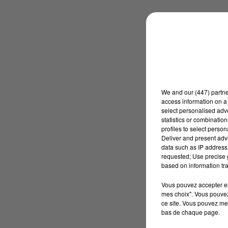
We and
our (447) partn
access information on a 
select personalised ad
statistics or combinatio
profiles to select person
Deliver and present adv
data such as IP address 
requested; Use precise g
based on information tra
Vous pouvez accepter en 
mes choix". Vous pouvez
ce site. Vous pouvez met
bas de chaque page.