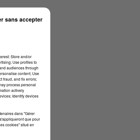
n
r sans accepter
erest: Store and/or
tising; Use profiles to
tand audiences through
personalise content; Use
 fraud, and fix errors;
 may process personal
mation actively
vices; Identify devices
rtenaires dans "Gérer
s'appliqueront que pour
les cookies" situé en