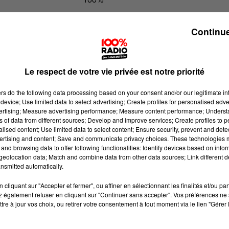
100% Radio les infos du Pays Catala
Continue
Le respect de votre vie privée est notre priorité
ers
do the following data processing based on your consent and/or our legitimate int
device; Use limited data to select advertising; Create profiles for personalised adver
vertising; Measure advertising performance; Measure content performance; Unders
ns of data from different sources; Develop and improve services; Create profiles to 
alised content; Use limited data to select content; Ensure security, prevent and detect
ertising and content; Save and communicate privacy choices. These technologies
and browsing data to offer following functionalities: Identify devices based on infor
eolocation data; Match and combine data from other data sources; Link different de
nsmitted automatically.
cliquant sur "Accepter et fermer", ou affiner en sélectionnant les finalités et/ou pa
 également refuser en cliquant sur "Continuer sans accepter". Vos préférences ne 
tre à jour vos choix, ou retirer votre consentement à tout moment via le lien "Gérer 