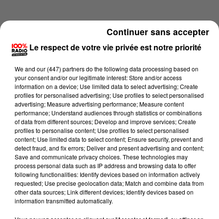
Continuer sans accepter
Le respect de votre vie privée est notre priorité
We and
our (447) partners
do the following data processing based on
your consent and/or our legitimate interest: Store and/or access
information on a device; Use limited data to select advertising; Create
profiles for personalised advertising; Use profiles to select personalised
advertising; Measure advertising performance; Measure content
performance; Understand audiences through statistics or combinations
of data from different sources; Develop and improve services; Create
profiles to personalise content; Use profiles to select personalised
content; Use limited data to select content; Ensure security, prevent and
Lecture (1 min 27 sec)
detect fraud, and fix errors; Deliver and present advertising and content;
Save and communicate privacy choices. These technologies may
process personal data such as IP address and browsing data to offer
following functionalities: Identify devices based on information actively
requested; Use precise geolocation data; Match and combine data from
100%
other data sources; Link different devices; Identify devices based on
information transmitted automatically.
100% Radio les infos du Pays Catalan