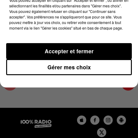
Vous pouvez accepter en cliquant sur "Accepter et fermer", ou affiner en
14 août 2025 - 1 min 27 sec
sélectionnant les finalités et/ou partenaires dans "Gérer mes choix".
Vous pouvez également refuser en cliquant sur "Continuer sans
LES INFOS DU PAYS CATALAN DU 14/08/2025
accepter". Vos préférences ne s'appliqueront que pour ce site. Vous
À 11H00
pouvez mettre à jour vos choix, ou retirer votre consentement à tout
moment via le lien "Gérer les cookies" situé en bas de chaque page.
Podcasts infos du Pays Catalan
Accepter et fermer
Gérer mes choix