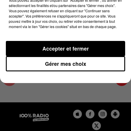
Vous pouvez accepter en cliquant sur "Accepter et fermer", ou affiner en
14 mai 2025 - 2 min 24 sec
sélectionnant les finalités et/ou partenaires dans "Gérer mes choix".
Vous pouvez également refuser en cliquant sur "Continuer sans
LES INFOS DU PAYS CATALAN DU 14/05/2025
accepter". Vos préférences ne s'appliqueront que pour ce site. Vous
À 15H00
pouvez mettre à jour vos choix, ou retirer votre consentement à tout
moment via le lien "Gérer les cookies" situé en bas de chaque page.
Podcasts infos du Pays Catalan
Accepter et fermer
Gérer mes choix