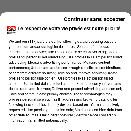
Continuer sans accepter
Le respect de votre vie privée est notre priorité
We and
our (447) partners
do the following data processing based on
your consent and/or our legitimate interest: Store and/or access
information on a device; Use limited data to select advertising; Create
profiles for personalised advertising; Use profiles to select personalised
advertising; Measure advertising performance; Measure content
performance; Understand audiences through statistics or combinations
of data from different sources; Develop and improve services; Create
profiles to personalise content; Use profiles to select personalised
content; Use limited data to select content; Ensure security, prevent and
Lecture (2 min 24 sec)
detect fraud, and fix errors; Deliver and present advertising and content;
Save and communicate privacy choices. These technologies may
process personal data such as IP address and browsing data to offer
following functionalities: Identify devices based on information actively
requested; Use precise geolocation data; Match and combine data from
100%
other data sources; Link different devices; Identify devices based on
information transmitted automatically.
100% Radio les infos du Pays Catalan