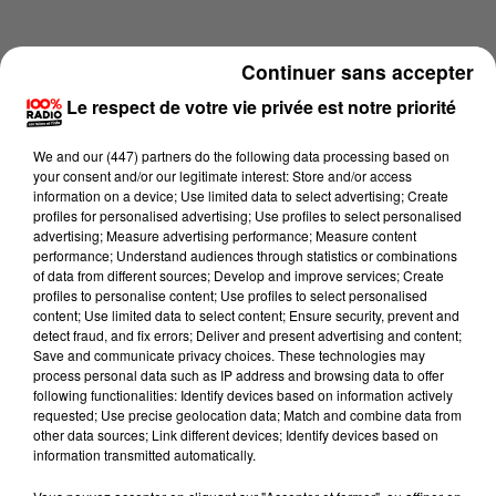
Continuer sans accepter
Le respect de votre vie privée est notre priorité
We and
our (447) partners
do the following data processing based on
your consent and/or our legitimate interest: Store and/or access
information on a device; Use limited data to select advertising; Create
profiles for personalised advertising; Use profiles to select personalised
advertising; Measure advertising performance; Measure content
performance; Understand audiences through statistics or combinations
of data from different sources; Develop and improve services; Create
profiles to personalise content; Use profiles to select personalised
content; Use limited data to select content; Ensure security, prevent and
Lecture (2 min 24 sec)
detect fraud, and fix errors; Deliver and present advertising and content;
Save and communicate privacy choices. These technologies may
process personal data such as IP address and browsing data to offer
following functionalities: Identify devices based on information actively
requested; Use precise geolocation data; Match and combine data from
100%
other data sources; Link different devices; Identify devices based on
information transmitted automatically.
100% Radio les infos du Pays Catalan