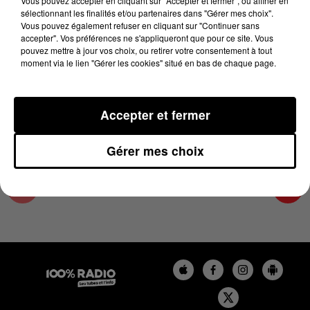
Vous pouvez accepter en cliquant sur "Accepter et fermer", ou affiner en
14 février 2025 - 2 min 24 sec
sélectionnant les finalités et/ou partenaires dans "Gérer mes choix".
Vous pouvez également refuser en cliquant sur "Continuer sans
LES INFOS DU PAYS CATALAN DU 14/02/2025
accepter". Vos préférences ne s'appliqueront que pour ce site. Vous
À 15H00
pouvez mettre à jour vos choix, ou retirer votre consentement à tout
moment via le lien "Gérer les cookies" situé en bas de chaque page.
Podcasts infos du Pays Catalan
Accepter et fermer
Gérer mes choix