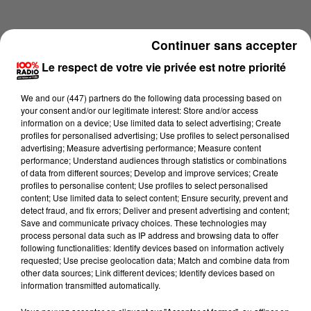
Continuer sans accepter
Le respect de votre vie privée est notre priorité
We and
our (447) partners
do the following data processing based on
your consent and/or our legitimate interest: Store and/or access
information on a device; Use limited data to select advertising; Create
profiles for personalised advertising; Use profiles to select personalised
advertising; Measure advertising performance; Measure content
performance; Understand audiences through statistics or combinations
of data from different sources; Develop and improve services; Create
profiles to personalise content; Use profiles to select personalised
content; Use limited data to select content; Ensure security, prevent and
Lecture (2 min 15 sec)
detect fraud, and fix errors; Deliver and present advertising and content;
Save and communicate privacy choices. These technologies may
process personal data such as IP address and browsing data to offer
following functionalities: Identify devices based on information actively
requested; Use precise geolocation data; Match and combine data from
100%
other data sources; Link different devices; Identify devices based on
information transmitted automatically.
100% Radio les infos du Pays Catalan