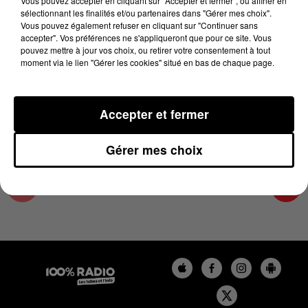
Vous pouvez accepter en cliquant sur "Accepter et fermer", ou affiner en
14 janvier 2025 - 2 min 15 sec
sélectionnant les finalités et/ou partenaires dans "Gérer mes choix".
Vous pouvez également refuser en cliquant sur "Continuer sans
LES INFOS DU PAYS CATALAN DU 14/01/2025
accepter". Vos préférences ne s'appliqueront que pour ce site. Vous
À 11H01
pouvez mettre à jour vos choix, ou retirer votre consentement à tout
moment via le lien "Gérer les cookies" situé en bas de chaque page.
Podcasts infos du Pays Catalan
Accepter et fermer
Gérer mes choix