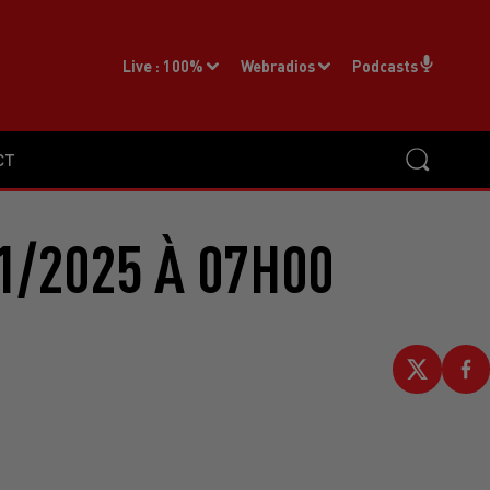
Live :
100%
Webradios
Podcasts
CT
1/2025 À 07H00