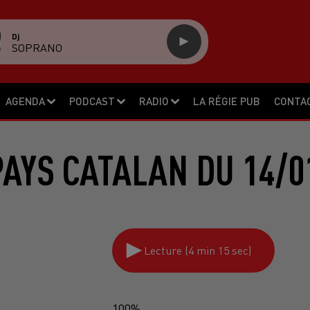
Dj
SOPRANO
AGENDA
PODCAST
RADIO
LA RÉGIE PUB
CONTA
PAYS CATALAN DU 14/0
Lecture (4 min 15 sec)
100%