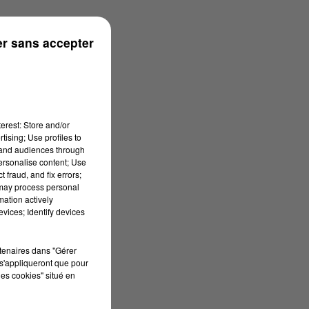
n
r sans accepter
erest: Store and/or
tising; Use profiles to
tand audiences through
personalise content; Use
 fraud, and fix errors;
 may process personal
mation actively
vices; Identify devices
rtenaires dans "Gérer
s'appliqueront que pour
les cookies" situé en