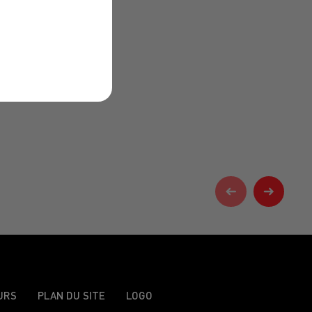
URS
PLAN DU SITE
LOGO