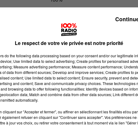
100% Radio les infos du Pays Catala
Continue
Le respect de votre vie privée est notre priorité
ers
do the following data processing based on your consent and/or our legitimate int
device; Use limited data to select advertising; Create profiles for personalised adver
vertising; Measure advertising performance; Measure content performance; Unders
ns of data from different sources; Develop and improve services; Create profiles to 
alised content; Use limited data to select content; Ensure security, prevent and detect
ertising and content; Save and communicate privacy choices. These technologies
and browsing data to offer following functionalities: Identify devices based on infor
eolocation data; Match and combine data from other data sources; Link different de
nsmitted automatically.
cliquant sur "Accepter et fermer", ou affiner en sélectionnant les finalités et/ou pa
 également refuser en cliquant sur "Continuer sans accepter". Vos préférences ne 
tre à jour vos choix, ou retirer votre consentement à tout moment via le lien "Gérer 