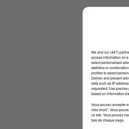
We and
our (447) partn
access information on a 
select personalised ad
statistics or combinatio
profiles to select person
Deliver and present adv
data such as IP address 
requested; Use precise g
based on information tra
Vous pouvez accepter en 
mes choix". Vous pouvez
ce site. Vous pouvez met
bas de chaque page.