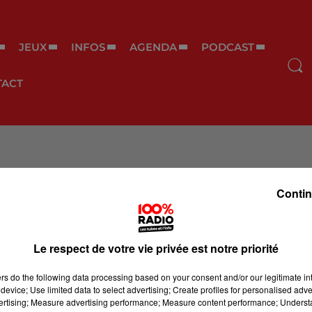
JEUX
INFOS
AGENDA
PODCAST
TACT
Contin
Le respect de votre vie privée est notre priorité
ers
do the following data processing based on your consent and/or our legitimate int
device; Use limited data to select advertising; Create profiles for personalised adver
vertising; Measure advertising performance; Measure content performance; Unders