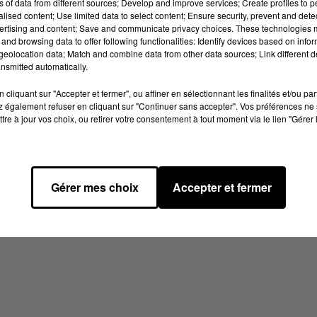
ns of data from different sources; Develop and improve services; Create profiles to 
alised content; Use limited data to select content; Ensure security, prevent and detect
ertising and content; Save and communicate privacy choices. These technologies
and browsing data to offer following functionalities: Identify devices based on infor
eolocation data; Match and combine data from other data sources; Link different de
nsmitted automatically.
cliquant sur "Accepter et fermer", ou affiner en sélectionnant les finalités et/ou pa
 également refuser en cliquant sur "Continuer sans accepter". Vos préférences ne 
tre à jour vos choix, ou retirer votre consentement à tout moment via le lien "Gérer 
Gérer mes choix
Accepter et fermer