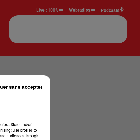
Live :
100%
Webradios
Podcasts
uer sans accepter
erest: Store and/or
tising; Use profiles to
tand audiences through