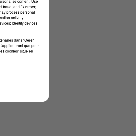
personalise content; Use
 fraud, and fix errors;
 may process personal
mation actively
vices; Identify devices
rtenaires dans "Gérer
s'appliqueront que pour
les cookies" situé en