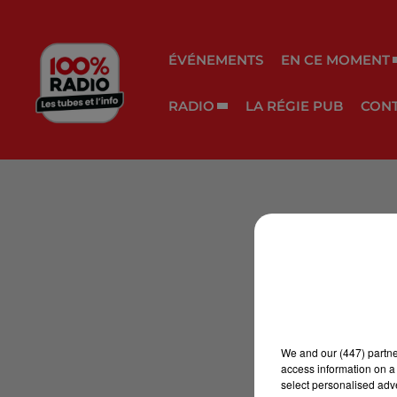
ÉVÉNEMENTS
EN CE MOMENT
RADIO
LA RÉGIE PUB
CON
We and
our (447) partn
access information on a 
select personalised ad