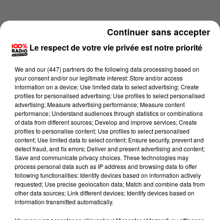
Continuer sans accepter
Le respect de votre vie privée est notre priorité
We and
our (447) partners
do the following data processing based on
your consent and/or our legitimate interest: Store and/or access
information on a device; Use limited data to select advertising; Create
profiles for personalised advertising; Use profiles to select personalised
advertising; Measure advertising performance; Measure content
performance; Understand audiences through statistics or combinations
of data from different sources; Develop and improve services; Create
profiles to personalise content; Use profiles to select personalised
content; Use limited data to select content; Ensure security, prevent and
Lecture (4 min 11 sec)
detect fraud, and fix errors; Deliver and present advertising and content;
Save and communicate privacy choices. These technologies may
process personal data such as IP address and browsing data to offer
following functionalities: Identify devices based on information actively
requested; Use precise geolocation data; Match and combine data from
100%
other data sources; Link different devices; Identify devices based on
information transmitted automatically.
Les infos du Pays Catalan du 13/05/2026 à 06h59