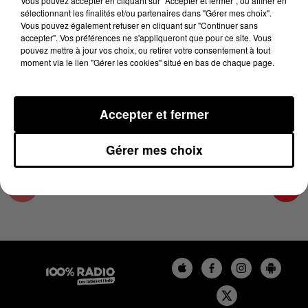
Vous pouvez accepter en cliquant sur "Accepter et fermer", ou affiner en
13 mai 2026 - 4 min 11 sec
sélectionnant les finalités et/ou partenaires dans "Gérer mes choix".
Vous pouvez également refuser en cliquant sur "Continuer sans
LES INFOS DU PAYS CATALAN DU 13/05/2026
accepter". Vos préférences ne s'appliqueront que pour ce site. Vous
À 06H59
pouvez mettre à jour vos choix, ou retirer votre consentement à tout
moment via le lien "Gérer les cookies" situé en bas de chaque page.
Podcasts infos du Pays Catalan
Accepter et fermer
Gérer mes choix