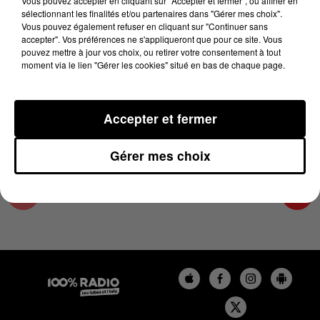
Vous pouvez accepter en cliquant sur "Accepter et fermer", ou affiner en
13 mai 2025 - 2 min 24 sec
sélectionnant les finalités et/ou partenaires dans "Gérer mes choix".
Vous pouvez également refuser en cliquant sur "Continuer sans
LES INFOS DU PAYS CATALAN DU 13/05/2025
accepter". Vos préférences ne s'appliqueront que pour ce site. Vous
À 14H00
pouvez mettre à jour vos choix, ou retirer votre consentement à tout
moment via le lien "Gérer les cookies" situé en bas de chaque page.
Podcasts infos du Pays Catalan
Accepter et fermer
Gérer mes choix