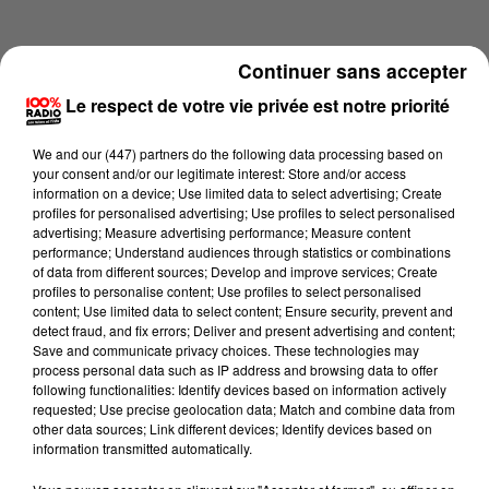
Continuer sans accepter
Le respect de votre vie privée est notre priorité
We and
our (447) partners
do the following data processing based on
your consent and/or our legitimate interest: Store and/or access
information on a device; Use limited data to select advertising; Create
profiles for personalised advertising; Use profiles to select personalised
advertising; Measure advertising performance; Measure content
performance; Understand audiences through statistics or combinations
of data from different sources; Develop and improve services; Create
profiles to personalise content; Use profiles to select personalised
content; Use limited data to select content; Ensure security, prevent and
Lecture (2 min 24 sec)
detect fraud, and fix errors; Deliver and present advertising and content;
Save and communicate privacy choices. These technologies may
process personal data such as IP address and browsing data to offer
following functionalities: Identify devices based on information actively
requested; Use precise geolocation data; Match and combine data from
100%
other data sources; Link different devices; Identify devices based on
information transmitted automatically.
100% Radio les infos du Pays Catalan