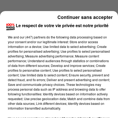
Continuer sans accepter
Le respect de votre vie privée est notre priorité
We and
our (447) partners
do the following data processing based on
your consent and/or our legitimate interest: Store and/or access
information on a device; Use limited data to select advertising; Create
profiles for personalised advertising; Use profiles to select personalised
advertising; Measure advertising performance; Measure content
performance; Understand audiences through statistics or combinations
of data from different sources; Develop and improve services; Create
profiles to personalise content; Use profiles to select personalised
content; Use limited data to select content; Ensure security, prevent and
Lecture (4 min 20 sec)
detect fraud, and fix errors; Deliver and present advertising and content;
Save and communicate privacy choices. These technologies may
process personal data such as IP address and browsing data to offer
following functionalities: Identify devices based on information actively
requested; Use precise geolocation data; Match and combine data from
100%
other data sources; Link different devices; Identify devices based on
information transmitted automatically.
Les infos du Pays Catalan du 12/06/2026 à 08h29