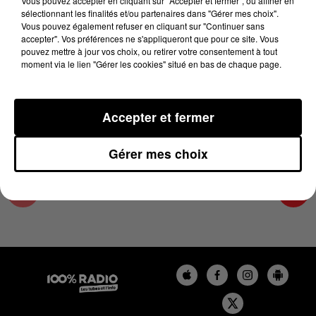
Vous pouvez accepter en cliquant sur "Accepter et fermer", ou affiner en
12 juin 2026 - 4 min 20 sec
sélectionnant les finalités et/ou partenaires dans "Gérer mes choix".
Vous pouvez également refuser en cliquant sur "Continuer sans
LES INFOS DU PAYS CATALAN DU 12/06/2026
accepter". Vos préférences ne s'appliqueront que pour ce site. Vous
À 08H29
pouvez mettre à jour vos choix, ou retirer votre consentement à tout
moment via le lien "Gérer les cookies" situé en bas de chaque page.
Podcasts infos du Pays Catalan
Accepter et fermer
Gérer mes choix