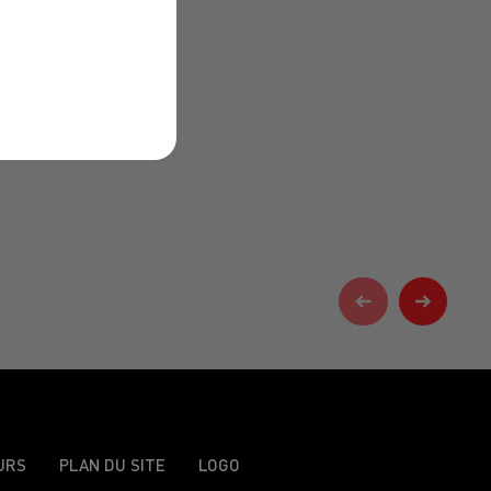
URS
PLAN DU SITE
LOGO