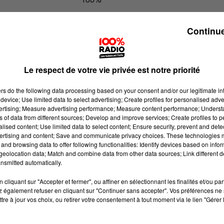
100% Radio les infos du Pays Catala
Continue
Le respect de votre vie privée est notre priorité
ers
do the following data processing based on your consent and/or our legitimate int
device; Use limited data to select advertising; Create profiles for personalised adver
vertising; Measure advertising performance; Measure content performance; Unders
ns of data from different sources; Develop and improve services; Create profiles to 
alised content; Use limited data to select content; Ensure security, prevent and detect
ertising and content; Save and communicate privacy choices. These technologies
and browsing data to offer following functionalities: Identify devices based on infor
eolocation data; Match and combine data from other data sources; Link different de
nsmitted automatically.
cliquant sur "Accepter et fermer", ou affiner en sélectionnant les finalités et/ou pa
 également refuser en cliquant sur "Continuer sans accepter". Vos préférences ne 
tre à jour vos choix, ou retirer votre consentement à tout moment via le lien "Gérer 