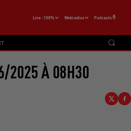
Live :
100%
Webradios
Podcasts
CT
6/2025 À 08H30