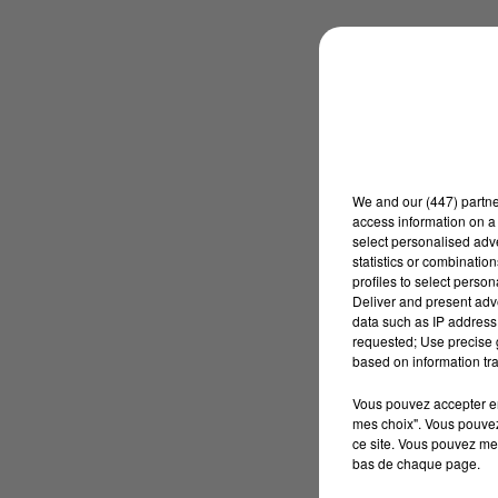
We and
our (447) partn
access information on a 
select personalised ad
statistics or combinatio
profiles to select person
Deliver and present adv
data such as IP address 
requested; Use precise g
based on information tra
Vous pouvez accepter en 
mes choix". Vous pouvez
ce site. Vous pouvez met
bas de chaque page.