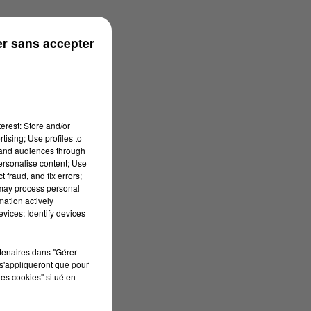
n
r sans accepter
erest: Store and/or
tising; Use profiles to
tand audiences through
personalise content; Use
 fraud, and fix errors;
 may process personal
mation actively
vices; Identify devices
rtenaires dans "Gérer
s'appliqueront que pour
les cookies" situé en