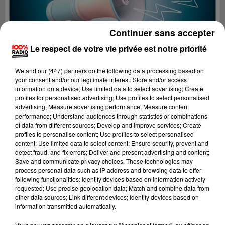
Continuer sans accepter
Le respect de votre vie privée est notre priorité
We and
our (447) partners
do the following data processing based on
your consent and/or our legitimate interest: Store and/or access
information on a device; Use limited data to select advertising; Create
profiles for personalised advertising; Use profiles to select personalised
advertising; Measure advertising performance; Measure content
performance; Understand audiences through statistics or combinations
of data from different sources; Develop and improve services; Create
profiles to personalise content; Use profiles to select personalised
content; Use limited data to select content; Ensure security, prevent and
Lecture (4 min 19 sec)
detect fraud, and fix errors; Deliver and present advertising and content;
Save and communicate privacy choices. These technologies may
process personal data such as IP address and browsing data to offer
following functionalities: Identify devices based on information actively
requested; Use precise geolocation data; Match and combine data from
100%
other data sources; Link different devices; Identify devices based on
information transmitted automatically.
100% radio les infos du Pays Catalan