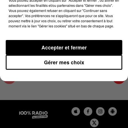
Vous pouvez accepter en cliquant sur "Accepter et fermer", ou affiner en
12 juin 2023 - 4 min 19 sec
sélectionnant les finalités et/ou partenaires dans "Gérer mes choix".
Vous pouvez également refuser en cliquant sur "Continuer sans
LES INFOS DU PAYS CATALAN DU 12/06/2023
accepter". Vos préférences ne s'appliqueront que pour ce site. Vous
À 07H00
pouvez mettre à jour vos choix, ou retirer votre consentement à tout
moment via le lien "Gérer les cookies" situé en bas de chaque page.
Podcasts infos du Pays Catalan
Accepter et fermer
Gérer mes choix