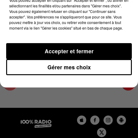
Vous pouvez accepter en cliquant sur "Accepter et fermer", ou affiner en
12 février 2024 - 2 min 22 sec
sélectionnant les finalités et/ou partenaires dans "Gérer mes choix".
Vous pouvez également refuser en cliquant sur "Continuer sans
LES INFOS DU PAYS CATALAN DU 12/02/2024
accepter". Vos préférences ne s'appliqueront que pour ce site. Vous
À 10H00
pouvez mettre à jour vos choix, ou retirer votre consentement à tout
moment via le lien "Gérer les cookies" situé en bas de chaque page.
Podcasts infos du Pays Catalan
Accepter et fermer
Gérer mes choix