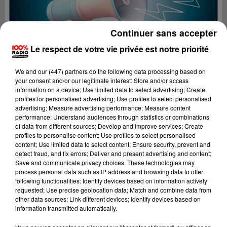
Continuer sans accepter
Le respect de votre vie privée est notre priorité
We and
our (447) partners
do the following data processing based on
your consent and/or our legitimate interest: Store and/or access
information on a device; Use limited data to select advertising; Create
profiles for personalised advertising; Use profiles to select personalised
advertising; Measure advertising performance; Measure content
performance; Understand audiences through statistics or combinations
of data from different sources; Develop and improve services; Create
profiles to personalise content; Use profiles to select personalised
content; Use limited data to select content; Ensure security, prevent and
Lecture (2 min 22 sec)
detect fraud, and fix errors; Deliver and present advertising and content;
Save and communicate privacy choices. These technologies may
process personal data such as IP address and browsing data to offer
following functionalities: Identify devices based on information actively
requested; Use precise geolocation data; Match and combine data from
100%
other data sources; Link different devices; Identify devices based on
information transmitted automatically.
100% Radio les infos du Pays Catalan