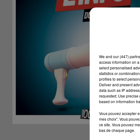
We and
our (447) partn
access information on a 
select personalised ad
statistics or combinatio
profiles to select person
Deliver and present adv
data such as IP address 
requested; Use precise g
based on information tra
Vous pouvez accepter en 
mes choix". Vous pouvez
ce site. Vous pouvez met
bas de chaque page.