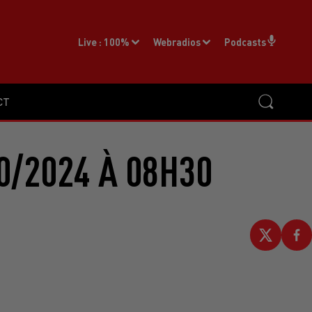
Live :
100%
Webradios
Podcasts
CT
0/2024 À 08H30