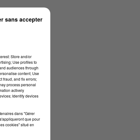
n
r sans accepter
erest: Store and/or
tising; Use profiles to
tand audiences through
personalise content; Use
 fraud, and fix errors;
 may process personal
mation actively
vices; Identify devices
rtenaires dans "Gérer
s'appliqueront que pour
les cookies" situé en