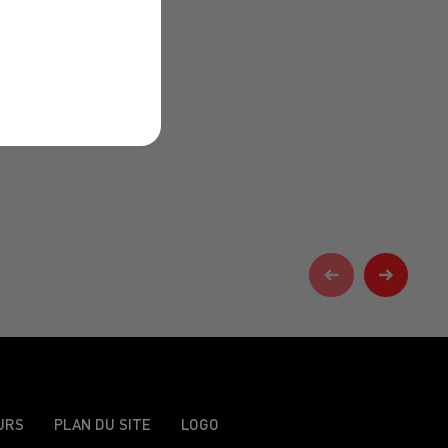
URS
PLAN DU SITE
LOGO