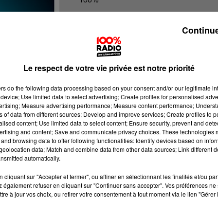
100% Radio les infos du Pays Catala
Continue
Le respect de votre vie privée est notre priorité
ers
do the following data processing based on your consent and/or our legitimate int
device; Use limited data to select advertising; Create profiles for personalised adver
vertising; Measure advertising performance; Measure content performance; Unders
ns of data from different sources; Develop and improve services; Create profiles to 
alised content; Use limited data to select content; Ensure security, prevent and detect
ertising and content; Save and communicate privacy choices. These technologies
and browsing data to offer following functionalities: Identify devices based on infor
eolocation data; Match and combine data from other data sources; Link different de
nsmitted automatically.
cliquant sur "Accepter et fermer", ou affiner en sélectionnant les finalités et/ou pa
 également refuser en cliquant sur "Continuer sans accepter". Vos préférences ne 
tre à jour vos choix, ou retirer votre consentement à tout moment via le lien "Gérer 