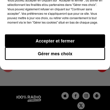
Vous pouvez accepter en cliquant sur "Accepter et fermer", ou affiner en
11 juillet 2023 - 3 min 16 sec
sélectionnant les finalités et/ou partenaires dans "Gérer mes choix".
Vous pouvez également refuser en cliquant sur "Continuer sans
LES INFOS DU PAYS CATALAN DU 11/07/2023
accepter". Vos préférences ne s'appliqueront que pour ce site. Vous
À 12H01
pouvez mettre à jour vos choix, ou retirer votre consentement à tout
moment via le lien "Gérer les cookies" situé en bas de chaque page.
Podcasts infos du Pays Catalan
Accepter et fermer
Gérer mes choix