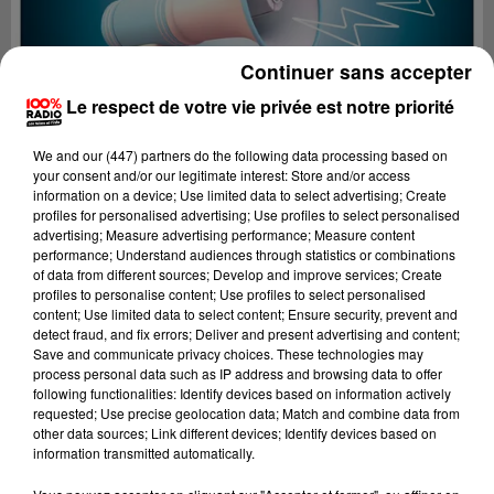
Continuer sans accepter
Le respect de votre vie privée est notre priorité
We and
our (447) partners
do the following data processing based on
your consent and/or our legitimate interest: Store and/or access
information on a device; Use limited data to select advertising; Create
profiles for personalised advertising; Use profiles to select personalised
advertising; Measure advertising performance; Measure content
performance; Understand audiences through statistics or combinations
of data from different sources; Develop and improve services; Create
profiles to personalise content; Use profiles to select personalised
content; Use limited data to select content; Ensure security, prevent and
Lecture (3 min 16 sec)
detect fraud, and fix errors; Deliver and present advertising and content;
Save and communicate privacy choices. These technologies may
process personal data such as IP address and browsing data to offer
following functionalities: Identify devices based on information actively
requested; Use precise geolocation data; Match and combine data from
100%
other data sources; Link different devices; Identify devices based on
information transmitted automatically.
100% Radio les infos du Pays Catalan