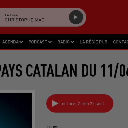
La Lune
CHRISTOPHE MAE
AGENDA
PODCAST
RADIO
LA RÉGIE PUB
CONTA
PAYS CATALAN DU 11/0
Lecture (2 min 22 sec)
100%