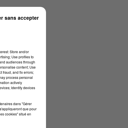
n
r sans accepter
erest: Store and/or
tising; Use profiles to
tand audiences through
personalise content; Use
 fraud, and fix errors;
 may process personal
mation actively
vices; Identify devices
rtenaires dans "Gérer
s'appliqueront que pour
les cookies" situé en