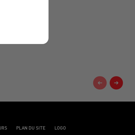
URS
PLAN DU SITE
LOGO