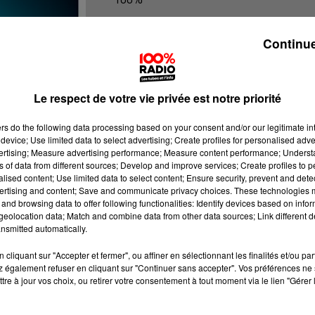
100% Radio les infos du Pays Catala
Continue
Le respect de votre vie privée est notre priorité
ers
do the following data processing based on your consent and/or our legitimate int
device; Use limited data to select advertising; Create profiles for personalised adver
vertising; Measure advertising performance; Measure content performance; Unders
ns of data from different sources; Develop and improve services; Create profiles to 
alised content; Use limited data to select content; Ensure security, prevent and detect
ertising and content; Save and communicate privacy choices. These technologies
and browsing data to offer following functionalities: Identify devices based on infor
eolocation data; Match and combine data from other data sources; Link different de
nsmitted automatically.
cliquant sur "Accepter et fermer", ou affiner en sélectionnant les finalités et/ou pa
 également refuser en cliquant sur "Continuer sans accepter". Vos préférences ne 
tre à jour vos choix, ou retirer votre consentement à tout moment via le lien "Gérer 