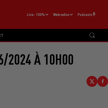
Live :
100%
Webradios
Podcasts
CT
6/2024 À 10H00