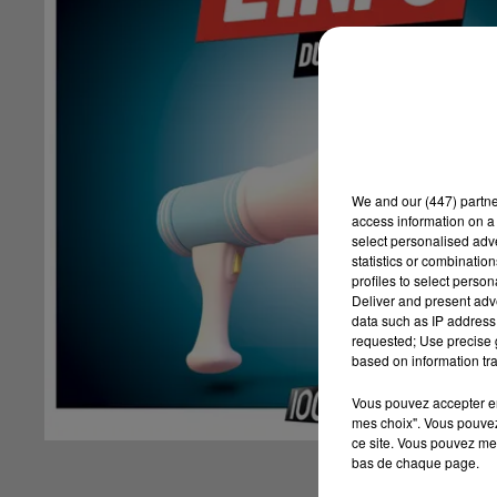
We and
our (447) partn
access information on a 
select personalised ad
statistics or combinatio
profiles to select person
Deliver and present adv
data such as IP address 
requested; Use precise g
based on information tra
Vous pouvez accepter en 
mes choix". Vous pouvez
ce site. Vous pouvez met
bas de chaque page.