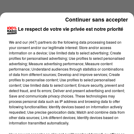
Continuer sans accepter
Le respect de votre vie privée est notre priorité
We and
our (447) partners
do the following data processing based on
your consent and/or our legitimate interest: Store and/or access
information on a device; Use limited data to select advertising; Create
profiles for personalised advertising; Use profiles to select personalised
advertising; Measure advertising performance; Measure content
performance; Understand audiences through statistics or combinations
of data from different sources; Develop and improve services; Create
profiles to personalise content; Use profiles to select personalised
content; Use limited data to select content; Ensure security, prevent and
Lecture (2 min 28 sec)
detect fraud, and fix errors; Deliver and present advertising and content;
Save and communicate privacy choices. These technologies may
process personal data such as IP address and browsing data to offer
following functionalities: Identify devices based on information actively
requested; Use precise geolocation data; Match and combine data from
100%
other data sources; Link different devices; Identify devices based on
information transmitted automatically.
100% Radio les infos du Pays Catalan