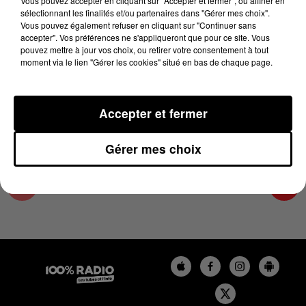
Vous pouvez accepter en cliquant sur "Accepter et fermer", ou affiner en
10 novembre 2025 - 2 min 28 sec
sélectionnant les finalités et/ou partenaires dans "Gérer mes choix".
Vous pouvez également refuser en cliquant sur "Continuer sans
LES INFOS DU PAYS CATALAN DU 10/11/2025
accepter". Vos préférences ne s'appliqueront que pour ce site. Vous
À 08H00
pouvez mettre à jour vos choix, ou retirer votre consentement à tout
moment via le lien "Gérer les cookies" situé en bas de chaque page.
Podcasts infos du Pays Catalan
Accepter et fermer
Gérer mes choix