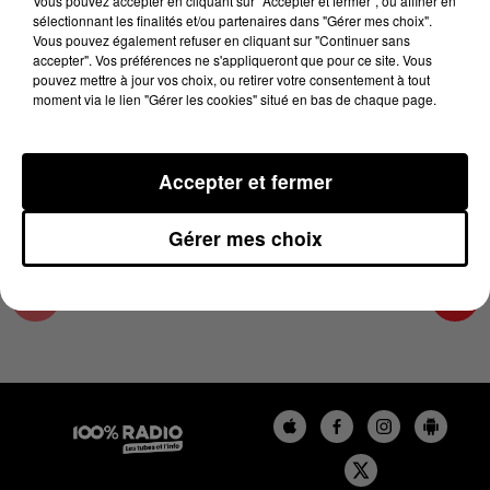
Vous pouvez accepter en cliquant sur "Accepter et fermer", ou affiner en
10 juillet 2023 - 4 min 16 sec
sélectionnant les finalités et/ou partenaires dans "Gérer mes choix".
Vous pouvez également refuser en cliquant sur "Continuer sans
LES INFOS DU PAYS CATALAN DU 10/07/2023
accepter". Vos préférences ne s'appliqueront que pour ce site. Vous
À 08H00
pouvez mettre à jour vos choix, ou retirer votre consentement à tout
moment via le lien "Gérer les cookies" situé en bas de chaque page.
Podcasts infos du Pays Catalan
Accepter et fermer
Gérer mes choix