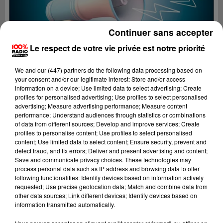
Continuer sans accepter
Le respect de votre vie privée est notre priorité
We and
our (447) partners
do the following data processing based on
your consent and/or our legitimate interest: Store and/or access
information on a device; Use limited data to select advertising; Create
profiles for personalised advertising; Use profiles to select personalised
advertising; Measure advertising performance; Measure content
performance; Understand audiences through statistics or combinations
of data from different sources; Develop and improve services; Create
profiles to personalise content; Use profiles to select personalised
content; Use limited data to select content; Ensure security, prevent and
Lecture (4 min 16 sec)
detect fraud, and fix errors; Deliver and present advertising and content;
Save and communicate privacy choices. These technologies may
process personal data such as IP address and browsing data to offer
following functionalities: Identify devices based on information actively
requested; Use precise geolocation data; Match and combine data from
100%
other data sources; Link different devices; Identify devices based on
information transmitted automatically.
100% Radio les infos du Pays Catalan