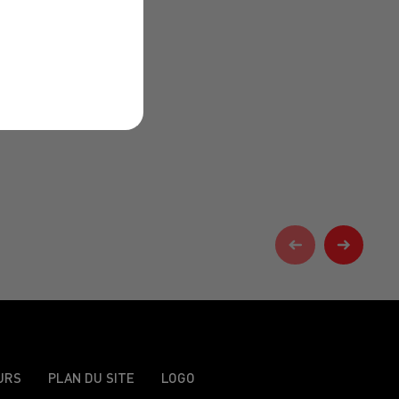
URS
PLAN DU SITE
LOGO