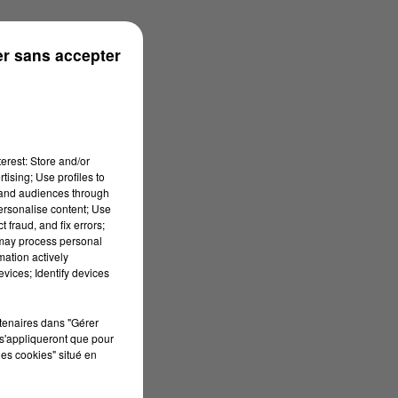
n
r sans accepter
erest: Store and/or
tising; Use profiles to
tand audiences through
personalise content; Use
 fraud, and fix errors;
 may process personal
mation actively
vices; Identify devices
rtenaires dans "Gérer
s'appliqueront que pour
les cookies" situé en