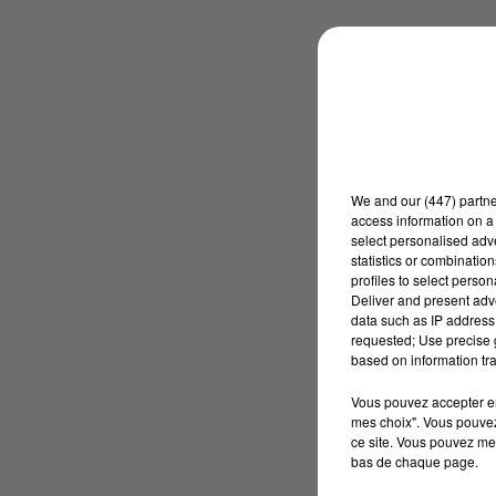
We and
our (447) partn
access information on a 
select personalised ad
statistics or combinatio
profiles to select person
Deliver and present adv
data such as IP address 
requested; Use precise g
based on information tra
Vous pouvez accepter en 
mes choix". Vous pouvez
ce site. Vous pouvez met
bas de chaque page.