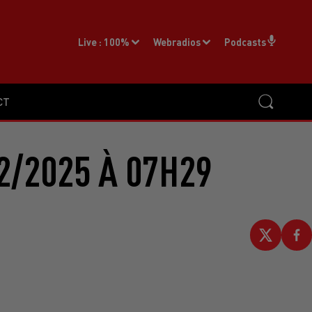
Live :
100%
Webradios
Podcasts
CT
2/2025 À 07H29