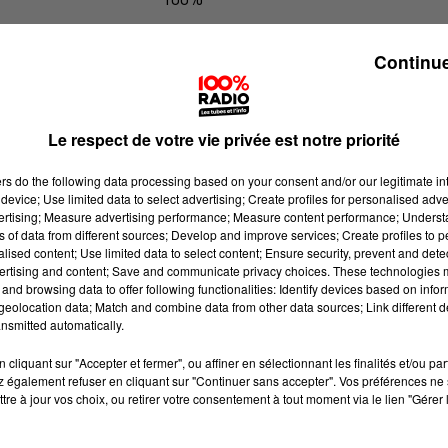
100% Radio les infos du Pays Catala
Continue
Le respect de votre vie privée est notre priorité
ers
do the following data processing based on your consent and/or our legitimate int
device; Use limited data to select advertising; Create profiles for personalised adver
vertising; Measure advertising performance; Measure content performance; Unders
ns of data from different sources; Develop and improve services; Create profiles to 
alised content; Use limited data to select content; Ensure security, prevent and detect
ertising and content; Save and communicate privacy choices. These technologies
and browsing data to offer following functionalities: Identify devices based on infor
eolocation data; Match and combine data from other data sources; Link different de
nsmitted automatically.
cliquant sur "Accepter et fermer", ou affiner en sélectionnant les finalités et/ou pa
 également refuser en cliquant sur "Continuer sans accepter". Vos préférences ne 
tre à jour vos choix, ou retirer votre consentement à tout moment via le lien "Gérer 