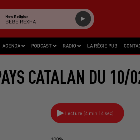
New Religion
BEBE REXHA
AGENDA
PODCAST
RADIO
LA RÉGIE PUB
CONTA
PAYS CATALAN DU 10/0
Lecture (4 min 14 sec)
100%