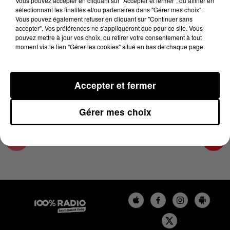
Vous pouvez accepter en cliquant sur "Accepter et fermer", ou affiner en
9 août 2024 - 4 min 23 sec
sélectionnant les finalités et/ou partenaires dans "Gérer mes choix".
Vous pouvez également refuser en cliquant sur "Continuer sans
LES INFOS DU PAYS CATALAN DU 09/08/2024
accepter". Vos préférences ne s'appliqueront que pour ce site. Vous
À 09H00
pouvez mettre à jour vos choix, ou retirer votre consentement à tout
moment via le lien "Gérer les cookies" situé en bas de chaque page.
Podcasts infos du Pays Catalan
Accepter et fermer
Gérer mes choix