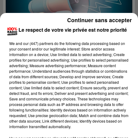
Continuer sans accepter
Le respect de votre vie privée est notre priorité
We and
our (447) partners
do the following data processing based on
your consent and/or our legitimate interest: Store and/or access
information on a device; Use limited data to select advertising; Create
profiles for personalised advertising; Use profiles to select personalised
advertising; Measure advertising performance; Measure content
performance; Understand audiences through statistics or combinations
of data from different sources; Develop and improve services; Create
profiles to personalise content; Use profiles to select personalised
content; Use limited data to select content; Ensure security, prevent and
Lecture (4 min 23 sec)
detect fraud, and fix errors; Deliver and present advertising and content;
Save and communicate privacy choices. These technologies may
process personal data such as IP address and browsing data to offer
following functionalities: Identify devices based on information actively
requested; Use precise geolocation data; Match and combine data from
100%
other data sources; Link different devices; Identify devices based on
information transmitted automatically.
100% Radio les infos du Pays Catalan