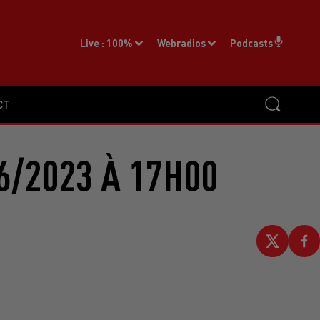
Live :
100%
Webradios
Podcasts
CT
6/2023 À 17H00