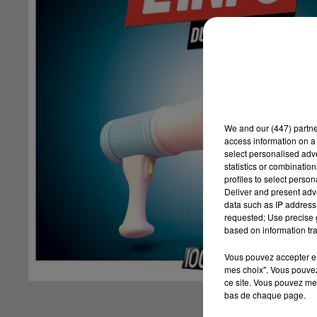
We and
our (447) partn
access information on a 
select personalised ad
statistics or combinatio
profiles to select person
Deliver and present adv
data such as IP address 
requested; Use precise g
based on information tra
Vous pouvez accepter en 
mes choix". Vous pouvez
ce site. Vous pouvez met
bas de chaque page.