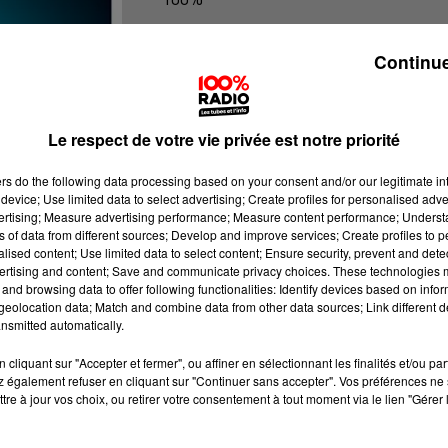
100% radio les infos du Pays Catala
Continue
Le respect de votre vie privée est notre priorité
ers
do the following data processing based on your consent and/or our legitimate int
device; Use limited data to select advertising; Create profiles for personalised adver
vertising; Measure advertising performance; Measure content performance; Unders
ns of data from different sources; Develop and improve services; Create profiles to 
alised content; Use limited data to select content; Ensure security, prevent and detect
ertising and content; Save and communicate privacy choices. These technologies
and browsing data to offer following functionalities: Identify devices based on infor
eolocation data; Match and combine data from other data sources; Link different de
nsmitted automatically.
cliquant sur "Accepter et fermer", ou affiner en sélectionnant les finalités et/ou pa
 également refuser en cliquant sur "Continuer sans accepter". Vos préférences ne 
tre à jour vos choix, ou retirer votre consentement à tout moment via le lien "Gérer 