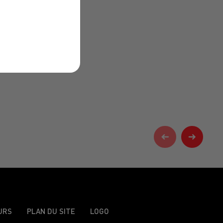
URS
PLAN DU SITE
LOGO