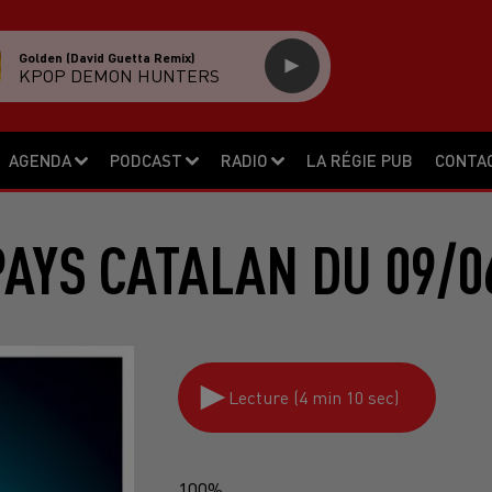
Golden (david Guetta Remix)
KPOP DEMON HUNTERS
AGENDA
PODCAST
RADIO
LA RÉGIE PUB
CONTA
PAYS CATALAN DU 09/0
Lecture (4 min 10 sec)
100%