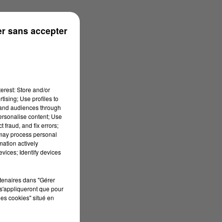
n
r sans accepter
erest: Store and/or
tising; Use profiles to
tand audiences through
personalise content; Use
 fraud, and fix errors;
 may process personal
mation actively
vices; Identify devices
rtenaires dans "Gérer
s'appliqueront que pour
les cookies" situé en