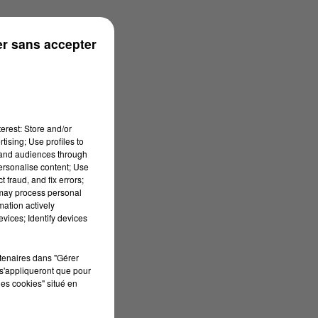
n
r sans accepter
erest: Store and/or
tising; Use profiles to
tand audiences through
personalise content; Use
 fraud, and fix errors;
 may process personal
mation actively
vices; Identify devices
rtenaires dans "Gérer
s'appliqueront que pour
les cookies" situé en