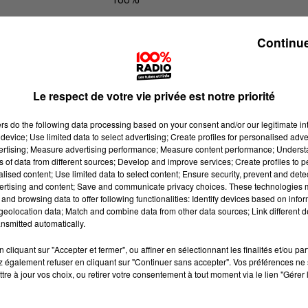
100% Radio les infos du Pays Catala
Continue
Le respect de votre vie privée est notre priorité
ers
do the following data processing based on your consent and/or our legitimate int
device; Use limited data to select advertising; Create profiles for personalised adver
vertising; Measure advertising performance; Measure content performance; Unders
ns of data from different sources; Develop and improve services; Create profiles to 
alised content; Use limited data to select content; Ensure security, prevent and detect
ertising and content; Save and communicate privacy choices. These technologies
and browsing data to offer following functionalities: Identify devices based on infor
eolocation data; Match and combine data from other data sources; Link different de
nsmitted automatically.
cliquant sur "Accepter et fermer", ou affiner en sélectionnant les finalités et/ou pa
 également refuser en cliquant sur "Continuer sans accepter". Vos préférences ne 
tre à jour vos choix, ou retirer votre consentement à tout moment via le lien "Gérer 