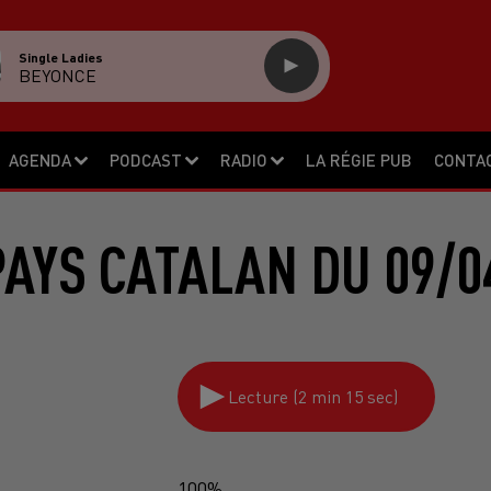
Single Ladies
BEYONCE
AGENDA
PODCAST
RADIO
LA RÉGIE PUB
CONTA
PAYS CATALAN DU 09/0
Lecture (2 min 15 sec)
100%