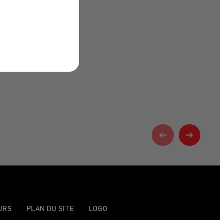
URS
PLAN DU SITE
LOGO