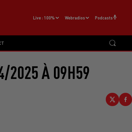
Live :
100%
Webradios
Podcasts
CT
4/2025 À 09H59