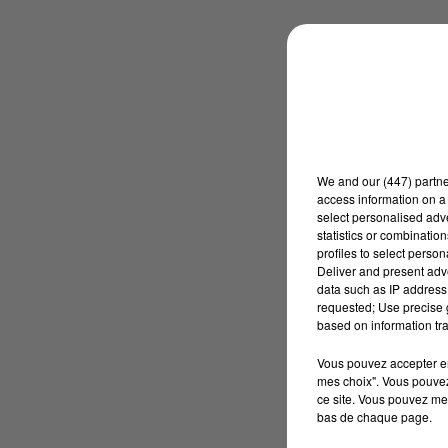
We and
our (447) partn
access information on a 
select personalised ad
statistics or combinatio
profiles to select person
Deliver and present adv
data such as IP address 
requested; Use precise g
based on information tra
Vous pouvez accepter en 
mes choix". Vous pouvez
ce site. Vous pouvez met
bas de chaque page.