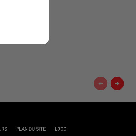
URS
PLAN DU SITE
LOGO