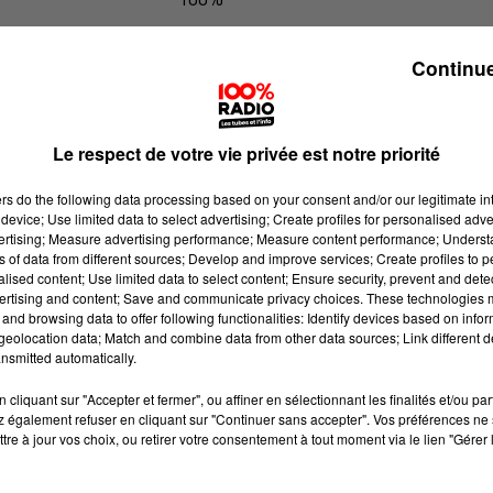
100% Radio les infos du Pays Catala
Continue
Le respect de votre vie privée est notre priorité
ers
do the following data processing based on your consent and/or our legitimate int
device; Use limited data to select advertising; Create profiles for personalised adver
vertising; Measure advertising performance; Measure content performance; Unders
ns of data from different sources; Develop and improve services; Create profiles to 
alised content; Use limited data to select content; Ensure security, prevent and detect
ertising and content; Save and communicate privacy choices. These technologies
and browsing data to offer following functionalities: Identify devices based on infor
eolocation data; Match and combine data from other data sources; Link different de
nsmitted automatically.
cliquant sur "Accepter et fermer", ou affiner en sélectionnant les finalités et/ou pa
 également refuser en cliquant sur "Continuer sans accepter". Vos préférences ne 
tre à jour vos choix, ou retirer votre consentement à tout moment via le lien "Gérer 