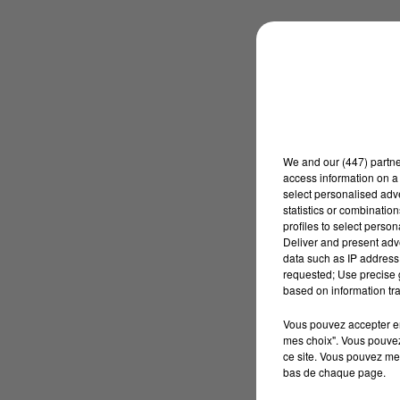
We and
our (447) partn
access information on a 
select personalised ad
statistics or combinatio
profiles to select person
Deliver and present adv
data such as IP address 
requested; Use precise g
based on information tra
Vous pouvez accepter en 
mes choix". Vous pouvez
ce site. Vous pouvez met
bas de chaque page.