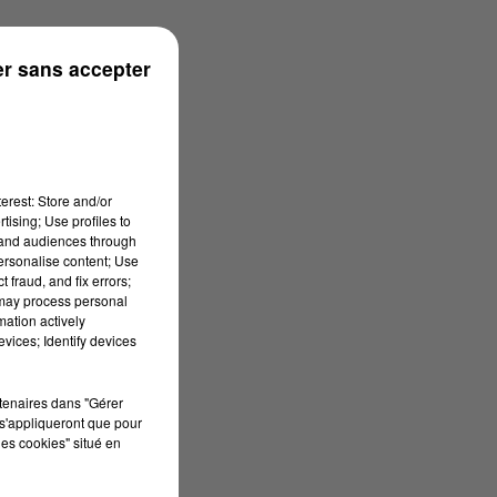
n
r sans accepter
erest: Store and/or
tising; Use profiles to
tand audiences through
personalise content; Use
 fraud, and fix errors;
 may process personal
mation actively
vices; Identify devices
rtenaires dans "Gérer
s'appliqueront que pour
les cookies" situé en