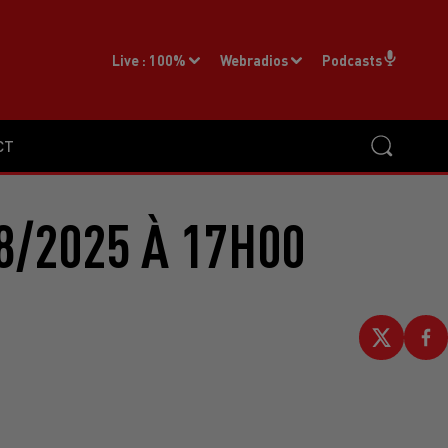
Live :
100%
Webradios
Podcasts
CT
8/2025 À 17H00