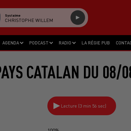
Systaime
CHRISTOPHE WILLEM
AGENDA
PODCAST
RADIO
LA RÉGIE PUB
CONTA
PAYS CATALAN DU 08/0
Lecture (3 min 56 sec)
100%