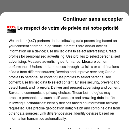
Continuer sans accepter
Le respect de votre vie privée est notre priorité
We and
our (447) partners
do the following data processing based on
your consent and/or our legitimate interest: Store and/or access
information on a device; Use limited data to select advertising; Create
profiles for personalised advertising; Use profiles to select personalised
advertising; Measure advertising performance; Measure content
performance; Understand audiences through statistics or combinations
of data from different sources; Develop and improve services; Create
profiles to personalise content; Use profiles to select personalised
content; Use limited data to select content; Ensure security, prevent and
Lecture (4 min 17 sec)
detect fraud, and fix errors; Deliver and present advertising and content;
Save and communicate privacy choices. These technologies may
process personal data such as IP address and browsing data to offer
following functionalities: Identify devices based on information actively
requested; Use precise geolocation data; Match and combine data from
100%
other data sources; Link different devices; Identify devices based on
information transmitted automatically.
100% Radio les infos du Pays Catalan