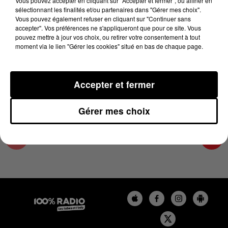
Vous pouvez accepter en cliquant sur "Accepter et fermer", ou affiner en
8 janvier 2025 - 4 min 17 sec
sélectionnant les finalités et/ou partenaires dans "Gérer mes choix".
Vous pouvez également refuser en cliquant sur "Continuer sans
LES INFOS DU PAYS CATALAN DU 08/01/2025
accepter". Vos préférences ne s'appliqueront que pour ce site. Vous
À 17H00
pouvez mettre à jour vos choix, ou retirer votre consentement à tout
moment via le lien "Gérer les cookies" situé en bas de chaque page.
Podcasts infos du Pays Catalan
Accepter et fermer
Gérer mes choix