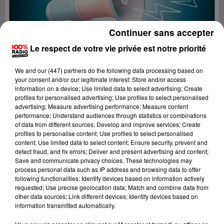
Continuer sans accepter
Le respect de votre vie privée est notre priorité
We and
our (447) partners
do the following data processing based on
your consent and/or our legitimate interest: Store and/or access
information on a device; Use limited data to select advertising; Create
profiles for personalised advertising; Use profiles to select personalised
advertising; Measure advertising performance; Measure content
performance; Understand audiences through statistics or combinations
of data from different sources; Develop and improve services; Create
profiles to personalise content; Use profiles to select personalised
content; Use limited data to select content; Ensure security, prevent and
Lecture (4 min 27 sec)
detect fraud, and fix errors; Deliver and present advertising and content;
Save and communicate privacy choices. These technologies may
process personal data such as IP address and browsing data to offer
following functionalities: Identify devices based on information actively
requested; Use precise geolocation data; Match and combine data from
100%
other data sources; Link different devices; Identify devices based on
information transmitted automatically.
100% Radio les infos du Pays Catalan