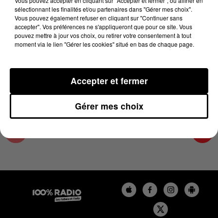
Vous pouvez accepter en cliquant sur "Accepter et fermer", ou affiner en
7 novembre 2023 - 4 min 27 sec
sélectionnant les finalités et/ou partenaires dans "Gérer mes choix".
Vous pouvez également refuser en cliquant sur "Continuer sans
LES INFOS DU PAYS CATALAN DU 07/11/2023
accepter". Vos préférences ne s'appliqueront que pour ce site. Vous
À 17H00
pouvez mettre à jour vos choix, ou retirer votre consentement à tout
moment via le lien "Gérer les cookies" situé en bas de chaque page.
Podcasts infos du Pays Catalan
Accepter et fermer
Gérer mes choix