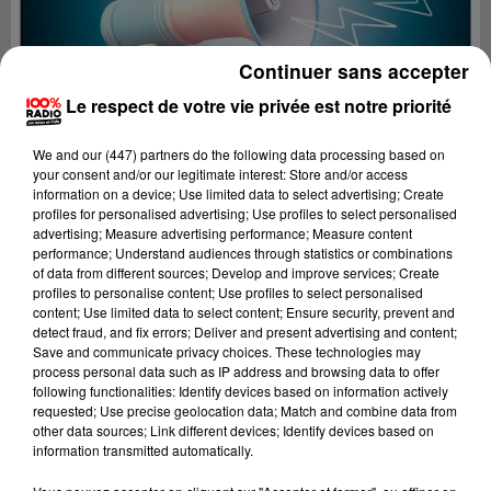
Continuer sans accepter
Le respect de votre vie privée est notre priorité
We and
our (447) partners
do the following data processing based on
your consent and/or our legitimate interest: Store and/or access
information on a device; Use limited data to select advertising; Create
profiles for personalised advertising; Use profiles to select personalised
advertising; Measure advertising performance; Measure content
performance; Understand audiences through statistics or combinations
of data from different sources; Develop and improve services; Create
profiles to personalise content; Use profiles to select personalised
content; Use limited data to select content; Ensure security, prevent and
Lecture (3 min 44 sec)
detect fraud, and fix errors; Deliver and present advertising and content;
Save and communicate privacy choices. These technologies may
process personal data such as IP address and browsing data to offer
following functionalities: Identify devices based on information actively
requested; Use precise geolocation data; Match and combine data from
100%
other data sources; Link different devices; Identify devices based on
information transmitted automatically.
100% radio les infos du Pays Catalan