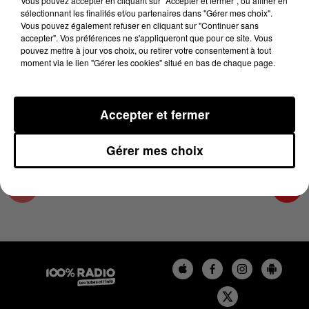
Vous pouvez accepter en cliquant sur "Accepter et fermer", ou affiner en
7 juin 2023 - 3 min 44 sec
sélectionnant les finalités et/ou partenaires dans "Gérer mes choix".
Vous pouvez également refuser en cliquant sur "Continuer sans
LES INFOS DU PAYS CATALAN DU 07/06/2023
accepter". Vos préférences ne s'appliqueront que pour ce site. Vous
À 17H01
pouvez mettre à jour vos choix, ou retirer votre consentement à tout
moment via le lien "Gérer les cookies" situé en bas de chaque page.
Podcasts infos du Pays Catalan
Accepter et fermer
Gérer mes choix