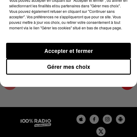
Vous pouvez accepter en cliquant sur "Accepter et fermer", ou affiner en
7 avril 2025 - 4 min 14 sec
sélectionnant les finalités et/ou partenaires dans "Gérer mes choix".
Vous pouvez également refuser en cliquant sur "Continuer sans
LES INFOS DU PAYS CATALAN DU 07/04/2025
accepter". Vos préférences ne s'appliqueront que pour ce site. Vous
À 08H59
pouvez mettre à jour vos choix, ou retirer votre consentement à tout
moment via le lien "Gérer les cookies" situé en bas de chaque page.
Podcasts infos du Pays Catalan
Accepter et fermer
Gérer mes choix