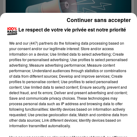
Continuer sans accepter
Le respect de votre vie privée est notre priorité
We and
our (447) partners
do the following data processing based on
your consent and/or our legitimate interest: Store and/or access
information on a device; Use limited data to select advertising; Create
profiles for personalised advertising; Use profiles to select personalised
advertising; Measure advertising performance; Measure content
performance; Understand audiences through statistics or combinations
of data from different sources; Develop and improve services; Create
profiles to personalise content; Use profiles to select personalised
content; Use limited data to select content; Ensure security, prevent and
Lecture (4 min 14 sec)
detect fraud, and fix errors; Deliver and present advertising and content;
Save and communicate privacy choices. These technologies may
process personal data such as IP address and browsing data to offer
following functionalities: Identify devices based on information actively
requested; Use precise geolocation data; Match and combine data from
100%
other data sources; Link different devices; Identify devices based on
information transmitted automatically.
100% Radio les infos du Pays Catalan