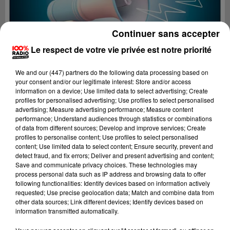
Continuer sans accepter
Le respect de votre vie privée est notre priorité
We and
our (447) partners
do the following data processing based on
your consent and/or our legitimate interest: Store and/or access
information on a device; Use limited data to select advertising; Create
profiles for personalised advertising; Use profiles to select personalised
advertising; Measure advertising performance; Measure content
performance; Understand audiences through statistics or combinations
of data from different sources; Develop and improve services; Create
profiles to personalise content; Use profiles to select personalised
content; Use limited data to select content; Ensure security, prevent and
Lecture (4 min 10 sec)
detect fraud, and fix errors; Deliver and present advertising and content;
Save and communicate privacy choices. These technologies may
process personal data such as IP address and browsing data to offer
following functionalities: Identify devices based on information actively
requested; Use precise geolocation data; Match and combine data from
100%
other data sources; Link different devices; Identify devices based on
information transmitted automatically.
100% Radio les infos du Pays Catalan