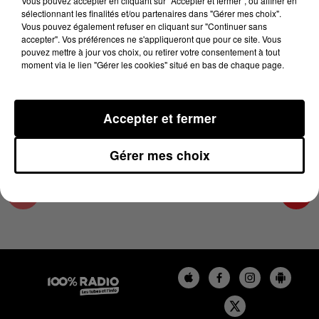
Vous pouvez accepter en cliquant sur "Accepter et fermer", ou affiner en
6 novembre 2024 - 4 min 10 sec
sélectionnant les finalités et/ou partenaires dans "Gérer mes choix".
Vous pouvez également refuser en cliquant sur "Continuer sans
LES INFOS DU PAYS CATALAN DU 06/11/2024
accepter". Vos préférences ne s'appliqueront que pour ce site. Vous
À 07H30
pouvez mettre à jour vos choix, ou retirer votre consentement à tout
moment via le lien "Gérer les cookies" situé en bas de chaque page.
Podcasts infos du Pays Catalan
Accepter et fermer
Gérer mes choix