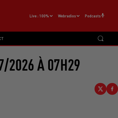
Live :
100%
Webradios
Podcasts
CT
7/2026 À 07H29