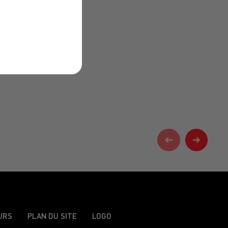
URS
PLAN DU SITE
LOGO