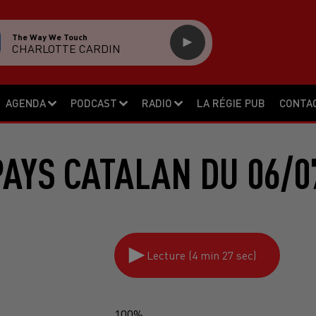
The Way We Touch
CHARLOTTE CARDIN
AGENDA
PODCAST
RADIO
LA RÉGIE PUB
CONTA
PAYS CATALAN DU 06/0
Lecture (4 min 27 sec)
100%