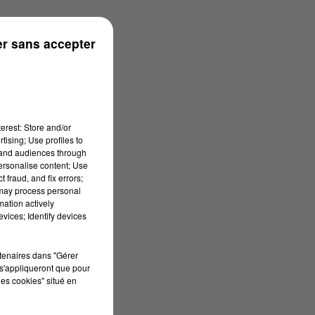
2026 à 07h29
r sans accepter
erest: Store and/or
tising; Use profiles to
tand audiences through
personalise content; Use
 fraud, and fix errors;
 may process personal
mation actively
vices; Identify devices
rtenaires dans "Gérer
s'appliqueront que pour
les cookies" situé en