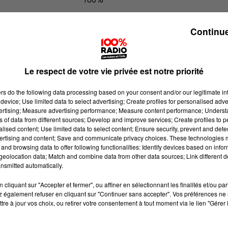
Les infos du Pays Catalan du 06/07/
Continue
Le respect de votre vie privée est notre priorité
ers
do the following data processing based on your consent and/or our legitimate int
device; Use limited data to select advertising; Create profiles for personalised adver
vertising; Measure advertising performance; Measure content performance; Unders
ns of data from different sources; Develop and improve services; Create profiles to 
alised content; Use limited data to select content; Ensure security, prevent and detect
ertising and content; Save and communicate privacy choices. These technologies
and browsing data to offer following functionalities: Identify devices based on infor
eolocation data; Match and combine data from other data sources; Link different de
nsmitted automatically.
cliquant sur "Accepter et fermer", ou affiner en sélectionnant les finalités et/ou pa
 également refuser en cliquant sur "Continuer sans accepter". Vos préférences ne 
tre à jour vos choix, ou retirer votre consentement à tout moment via le lien "Gérer 