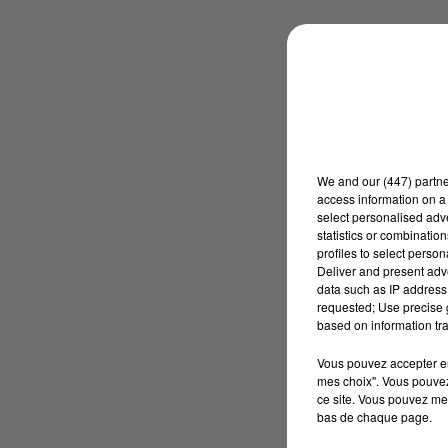
We and
our (447) partn
access information on a 
select personalised ad
statistics or combinatio
profiles to select person
Deliver and present adv
data such as IP address 
requested; Use precise g
based on information tra
Vous pouvez accepter en 
mes choix". Vous pouvez
ce site. Vous pouvez met
bas de chaque page.