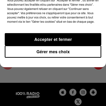
Vous pouvez accepter en cliquant sur "Accepter et fermer", ou affiner en
6 juin 2026 - 2 min 14 sec
sélectionnant les finalités et/ou partenaires dans "Gérer mes choix".
Vous pouvez également refuser en cliquant sur "Continuer sans
LES INFOS DU PAYS CATALAN DU 06/06/2026
accepter". Vos préférences ne s'appliqueront que pour ce site. Vous
À 18H00
pouvez mettre à jour vos choix, ou retirer votre consentement à tout
moment via le lien "Gérer les cookies" situé en bas de chaque page.
Podcasts infos du Pays Catalan
Accepter et fermer
Gérer mes choix