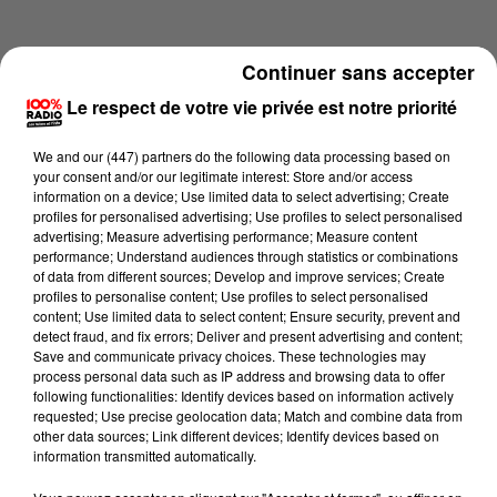
Continuer sans accepter
Le respect de votre vie privée est notre priorité
We and
our (447) partners
do the following data processing based on
your consent and/or our legitimate interest: Store and/or access
information on a device; Use limited data to select advertising; Create
profiles for personalised advertising; Use profiles to select personalised
advertising; Measure advertising performance; Measure content
performance; Understand audiences through statistics or combinations
of data from different sources; Develop and improve services; Create
profiles to personalise content; Use profiles to select personalised
content; Use limited data to select content; Ensure security, prevent and
Lecture (2 min 14 sec)
detect fraud, and fix errors; Deliver and present advertising and content;
Save and communicate privacy choices. These technologies may
process personal data such as IP address and browsing data to offer
following functionalities: Identify devices based on information actively
requested; Use precise geolocation data; Match and combine data from
100%
other data sources; Link different devices; Identify devices based on
information transmitted automatically.
Les infos du Pays Catalan du 06/06/2026 à 18h00